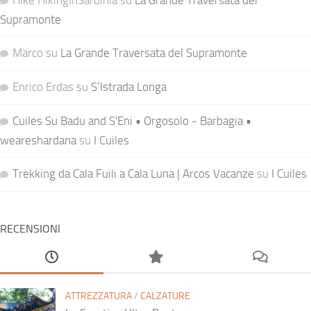
Hike HikingInSardinia
su
La Grande Traversata del
Supramonte
Marco
su
La Grande Traversata del Supramonte
Enrico Erdas
su
S’Istrada Longa
Cuiles Su Badu and S'Eni • Orgosolo - Barbagia •
weareshardana
su
I Cuiles
Trekking da Cala Fuili a Cala Luna | Arcos Vacanze
su
I Cuiles
RECENSIONI
ATTREZZATURA
/
CALZATURE