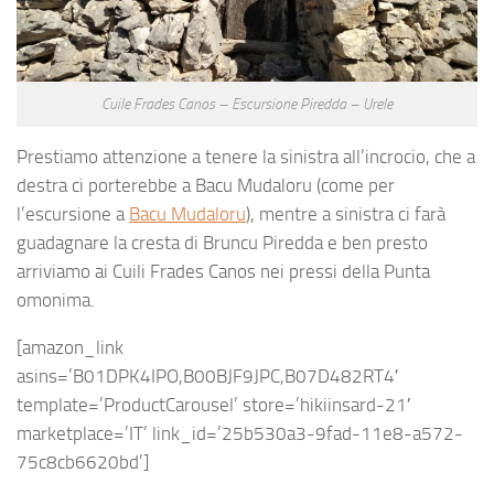
Cuile Frades Canos – Escursione Piredda – Urele
Prestiamo attenzione a tenere la sinistra all’incrocio, che a
destra ci porterebbe a Bacu Mudaloru (come per
l’escursione a
Bacu Mudaloru
), mentre a sinistra ci farà
guadagnare la cresta di Bruncu Piredda e ben presto
arriviamo ai Cuili Frades Canos nei pressi della Punta
omonima.
[amazon_link
asins=’B01DPK4IPO,B00BJF9JPC,B07D482RT4′
template=’ProductCarousel’ store=’hikiinsard-21′
marketplace=’IT’ link_id=’25b530a3-9fad-11e8-a572-
75c8cb6620bd’]