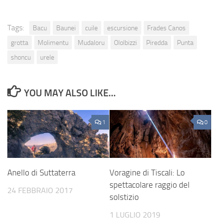
Tags:
Bacu
Baunei
cuile
escursione
Frades Canos
grotta
Molimentu
Mudaloru
Ololbizzi
Piredda
Punta
shoncu
urele
YOU MAY ALSO LIKE...
1
0
Anello di Suttaterra
Voragine di Tiscali: Lo
spettacolare raggio del
24 FEBBRAIO 2017
solstizio
1 LUGLIO 2019