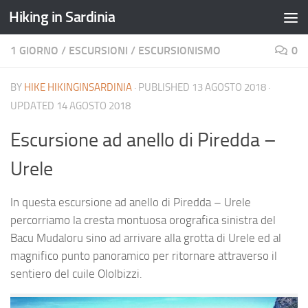
Hiking in Sardinia
1 GIORNO
/
ESCURSIONI
/
ESCURSIONISMO
0
BY
HIKE HIKINGINSARDINIA
· PUBLISHED
13 AGOSTO 2018
·
UPDATED
14 AGOSTO 2018
Escursione ad anello di Piredda –
Urele
In questa escursione ad anello di Piredda – Urele
percorriamo la cresta montuosa orografica sinistra del
Bacu Mudaloru sino ad arrivare alla grotta di Urele ed al
magnifico punto panoramico per ritornare attraverso il
sentiero del cuile Ololbizzi.