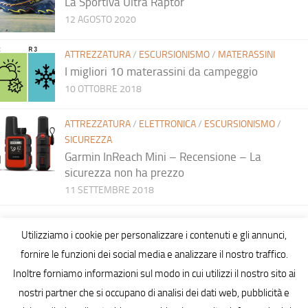
La Sportiva Ultra Raptor
12 AGOSTO 2020
ATTREZZATURA
/
ESCURSIONISMO
/
MATERASSINI
I migliori 10 materassini da campeggio
10 OTTOBRE 2018
ATTREZZATURA
/
ELETTRONICA
/
ESCURSIONISMO
/
SICUREZZA
Garmin InReach Mini – Recensione – La
sicurezza non ha prezzo
11 SETTEMBRE 2018
Utilizziamo i cookie per personalizzare i contenuti e gli annunci,
fornire le funzioni dei social media e analizzare il nostro traffico.
Inoltre forniamo informazioni sul modo in cui utilizzi il nostro sito ai
Hiking in Sardinia © 2026. All Rights Reserved.
nostri partner che si occupano di analisi dei dati web, pubblicità e