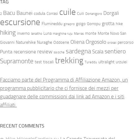
TAG
cuile
Bacu
Baunei
Dorgali
codula
Corrasi
Cuili
2
Donanigoro
escursione
grotta
Flumineddu
golgo
Gorropu
hike
ginepro
hiking
inverno
Luna
monte
Monte Novo San
lanaitho
marghine ruju
Marras
Orgosolo
Oliena
Naturehike
Nuraghe
percorso
Giovanni
Oddoene
orosei
sardegna
sentiero
review
Scala
Punta
recensione
sa oche
trekking
Supramonte
tiscali
ultralight
test
urzulei
Tureddu
Facciamo parte del Programma di Affiliazione Amazon, un
programma pubblicitario che ci fornisce dei mezzi per
guadagnare delle commissioni dai link ad Amazon e i siti
affiliati.
RECENT COMMENTS