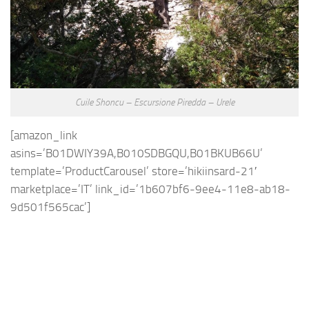
Cuile Shoncu – Escursione Piredda – Urele
[amazon_link
asins=’B01DWIY39A,B010SDBGQU,B01BKUB66U’
template=’ProductCarousel’ store=’hikiinsard-21′
marketplace=’IT’ link_id=’1b607bf6-9ee4-11e8-ab18-
9d501f565cac’]