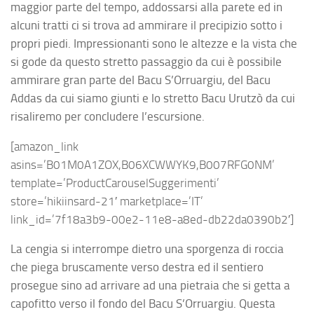
maggior parte del tempo, addossarsi alla parete ed in
alcuni tratti ci si trova ad ammirare il precipizio sotto i
propri piedi. Impressionanti sono le altezze e la vista che
si gode da questo stretto passaggio da cui è possibile
ammirare gran parte del Bacu S’Orruargiu, del Bacu
Addas da cui siamo giunti e lo stretto Bacu Urutzò da cui
risaliremo per concludere l’escursione.
[amazon_link
asins=’B01M0A1ZOX,B06XCWWYK9,B007RFG0NM’
template=’ProductCarouselSuggerimenti’
store=’hikiinsard-21′ marketplace=’IT’
link_id=’7f18a3b9-00e2-11e8-a8ed-db22da0390b2′]
La cengia si interrompe dietro una sporgenza di roccia
che piega bruscamente verso destra ed il sentiero
prosegue sino ad arrivare ad una pietraia che si getta a
capofitto verso il fondo del Bacu S’Orruargiu. Questa