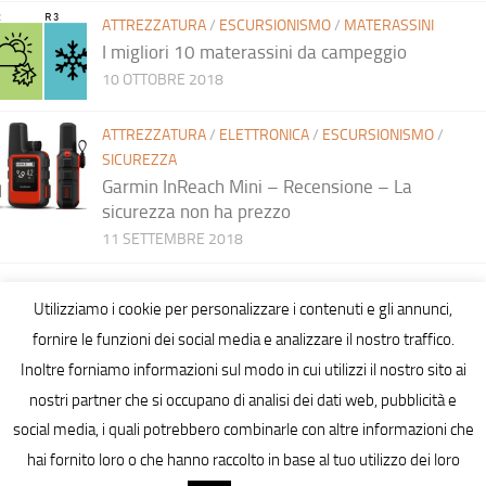
ATTREZZATURA
/
ESCURSIONISMO
/
MATERASSINI
I migliori 10 materassini da campeggio
10 OTTOBRE 2018
ATTREZZATURA
/
ELETTRONICA
/
ESCURSIONISMO
/
SICUREZZA
Garmin InReach Mini – Recensione – La
sicurezza non ha prezzo
11 SETTEMBRE 2018
Utilizziamo i cookie per personalizzare i contenuti e gli annunci,
fornire le funzioni dei social media e analizzare il nostro traffico.
Inoltre forniamo informazioni sul modo in cui utilizzi il nostro sito ai
Hiking in Sardinia © 2026. All Rights Reserved.
nostri partner che si occupano di analisi dei dati web, pubblicità e
social media, i quali potrebbero combinarle con altre informazioni che
hai fornito loro o che hanno raccolto in base al tuo utilizzo dei loro
Italiano
English
(
Inglese
)