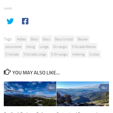
SHARE
Tags:
Addas
Baco
Bacu
Bacu Urutzò
Baunei
escursione
hiking
Longa
Orruargiu
S'Arcada Manna
S'istrada
S'Istrada Longa
S'Orruargiu
trekking
Urutzo
YOU MAY ALSO LIKE...
0
2