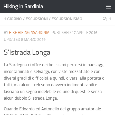
Hiking in Sardinia
1 GIORNO
/
ESCURSIONI
/
ESCURSIONISMO
1
BY
HIKE HIKINGINSARDINIA
· PUBLISHED
17 APRILE 2016
·
UPDATED
8 MARZO 2019
S’Istrada Longa
La Sardegna ci offre dei bellissimi percorsi in paesaggi
incontaminati e selvaggi, con viste mozzafiato e con
diversi gradi di difficoltà e quindi, diversi alla portata di
tutti, ma alcuni trek sono davvero indimenticabili e
lasciano un segno indelebile ed uno di questi è senza
alcun dubbio S’Istrada Longa.
Quando Edoardo ed Antonello del gruppo amatoriale