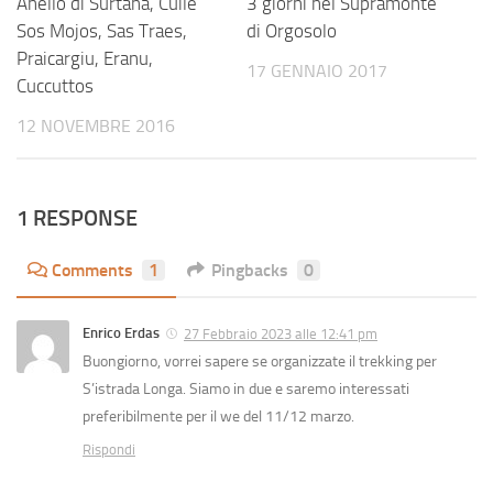
Anello di Surtana, Cuile
3 giorni nel Supramonte
Sos Mojos, Sas Traes,
di Orgosolo
Praicargiu, Eranu,
17 GENNAIO 2017
Cuccuttos
12 NOVEMBRE 2016
1 RESPONSE
Comments
1
Pingbacks
0
Enrico Erdas
27 Febbraio 2023 alle 12:41 pm
Buongiorno, vorrei sapere se organizzate il trekking per
S’istrada Longa. Siamo in due e saremo interessati
preferibilmente per il we del 11/12 marzo.
Rispondi