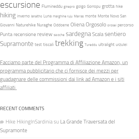
escursione
grotta
Flumineddu
golgo
Gorropu
hike
ginepro
hiking
inverno
Luna
monte
Monte Novo San
lanaitho
marghine ruju
Marras
Orgosolo
Oliena
Naturehike
Nuraghe
percorso
Giovanni
Oddoene
orosei
sardegna
sentiero
review
Scala
Punta
recensione
sa oche
trekking
Supramonte
tiscali
ultralight
test
urzulei
Tureddu
Facciamo parte del Programma di Affiliazione Amazon, un
programma pubblicitario che ci fornisce dei mezzi per
guadagnare delle commissioni dai link ad Amazon e i siti
affiliati.
RECENT COMMENTS
Hike HikingInSardinia
su
La Grande Traversata del
Supramonte