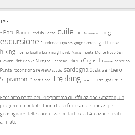
TAG
cuile
Bacu
Baunei
Dorgali
codula
Corrasi
Cuili
2
Donanigoro
escursione
grotta
Flumineddu
golgo
Gorropu
hike
ginepro
hiking
inverno
Luna
monte
Monte Novo San
lanaitho
marghine ruju
Marras
Orgosolo
Oliena
Naturehike
Nuraghe
percorso
Giovanni
Oddoene
orosei
sardegna
sentiero
review
Scala
Punta
recensione
sa oche
trekking
Supramonte
tiscali
ultralight
test
urzulei
Tureddu
Facciamo parte del Programma di Affiliazione Amazon, un
programma pubblicitario che ci fornisce dei mezzi per
guadagnare delle commissioni dai link ad Amazon e i siti
affiliati.