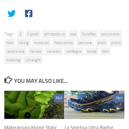
Tags:
2
2 posti
attrezzatura
due
Duraflex
escursione
hike
hiking
materiali
Naturehike
persone
posti
prova
recensione
review
reviews
sardegna
tenda
test
trekking
ultralight
YOU MAY ALSO LIKE...
0
0
Materassino Klymit Static
La Sportiva Ultra Raptor