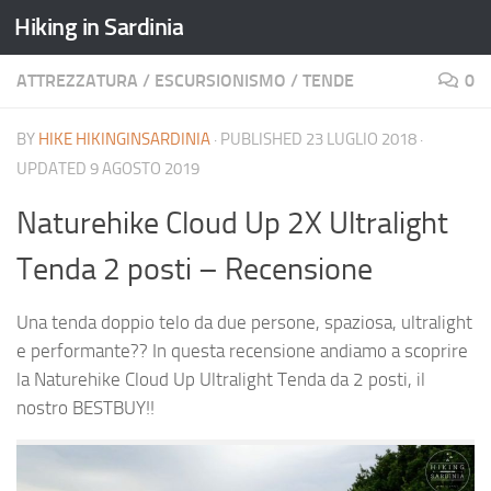
Hiking in Sardinia
ATTREZZATURA
/
ESCURSIONISMO
/
TENDE
0
BY
HIKE HIKINGINSARDINIA
· PUBLISHED
23 LUGLIO 2018
·
UPDATED
9 AGOSTO 2019
Naturehike Cloud Up 2X Ultralight
Tenda 2 posti – Recensione
Una tenda doppio telo da due persone, spaziosa, ultralight
e performante?? In questa recensione andiamo a scoprire
la Naturehike Cloud Up Ultralight Tenda da 2 posti, il
nostro BESTBUY!!