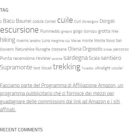
TAG
cuile
Bacu
Baunei
Dorgali
codula
Corrasi
Cuili
2
Donanigoro
escursione
grotta
Flumineddu
golgo
Gorropu
hike
ginepro
hiking
inverno
Luna
monte
Monte Novo San
lanaitho
marghine ruju
Marras
Orgosolo
Oliena
Naturehike
Nuraghe
percorso
Giovanni
Oddoene
orosei
sardegna
sentiero
review
Scala
Punta
recensione
sa oche
trekking
Supramonte
tiscali
ultralight
test
urzulei
Tureddu
Facciamo parte del Programma di Affiliazione Amazon, un
programma pubblicitario che ci fornisce dei mezzi per
guadagnare delle commissioni dai link ad Amazon e i siti
affiliati.
RECENT COMMENTS