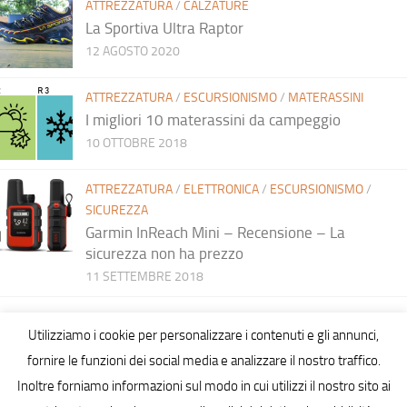
ATTREZZATURA
/
CALZATURE
La Sportiva Ultra Raptor
12 AGOSTO 2020
ATTREZZATURA
/
ESCURSIONISMO
/
MATERASSINI
I migliori 10 materassini da campeggio
10 OTTOBRE 2018
ATTREZZATURA
/
ELETTRONICA
/
ESCURSIONISMO
/
SICUREZZA
Garmin InReach Mini – Recensione – La
sicurezza non ha prezzo
11 SETTEMBRE 2018
Utilizziamo i cookie per personalizzare i contenuti e gli annunci,
fornire le funzioni dei social media e analizzare il nostro traffico.
Inoltre forniamo informazioni sul modo in cui utilizzi il nostro sito ai
Hiking in Sardinia © 2026. All Rights Reserved.