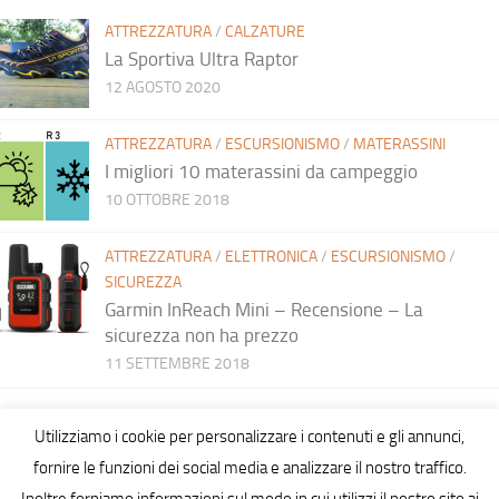
ATTREZZATURA
/
CALZATURE
La Sportiva Ultra Raptor
12 AGOSTO 2020
ATTREZZATURA
/
ESCURSIONISMO
/
MATERASSINI
I migliori 10 materassini da campeggio
10 OTTOBRE 2018
ATTREZZATURA
/
ELETTRONICA
/
ESCURSIONISMO
/
SICUREZZA
Garmin InReach Mini – Recensione – La
sicurezza non ha prezzo
11 SETTEMBRE 2018
Utilizziamo i cookie per personalizzare i contenuti e gli annunci,
fornire le funzioni dei social media e analizzare il nostro traffico.
Inoltre forniamo informazioni sul modo in cui utilizzi il nostro sito ai