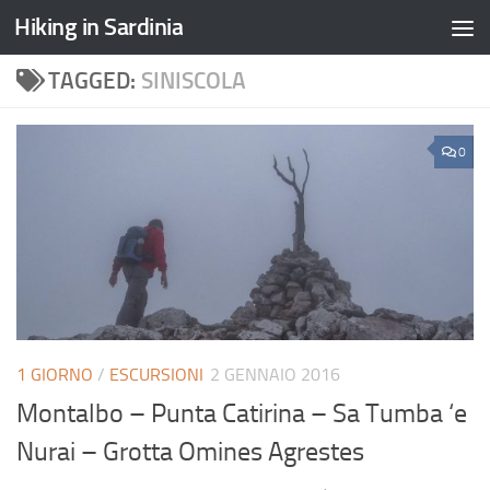
Hiking in Sardinia
TAGGED:
SINISCOLA
0
1 GIORNO
/
ESCURSIONI
2 GENNAIO 2016
Montalbo – Punta Catirina – Sa Tumba ‘e
Nurai – Grotta Omines Agrestes