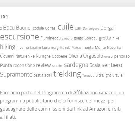
TAG
cuile
Bacu
Baunei
Dorgali
codula
Corrasi
Cuili
2
Donanigoro
escursione
grotta
Flumineddu
golgo
Gorropu
hike
ginepro
hiking
inverno
Luna
monte
Monte Novo San
lanaitho
marghine ruju
Marras
Orgosolo
Oliena
Naturehike
Nuraghe
percorso
Giovanni
Oddoene
orosei
sardegna
sentiero
review
Scala
Punta
recensione
sa oche
trekking
Supramonte
tiscali
ultralight
test
urzulei
Tureddu
Facciamo parte del Programma di Affiliazione Amazon, un
programma pubblicitario che ci fornisce dei mezzi per
guadagnare delle commissioni dai link ad Amazon e i siti
affiliati.