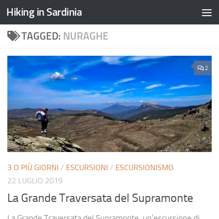
Hiking in Sardinia
TAGGED:
NURAGHE
2
3 O PIÙ GIORNI
/
ESCURSIONI
/
ESCURSIONISMO
22 LUGLIO 2019
La Grande Traversata del Supramonte
La Grande Traversata del Supramonte, un’escursione di