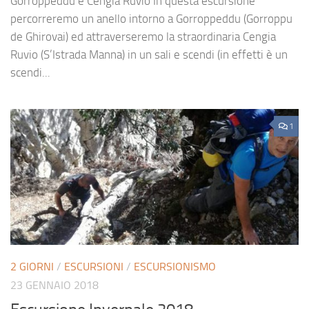
Gorroppeddu e Cengia Ruvio In questa escursione
percorreremo un anello intorno a Gorroppeddu (Gorroppu
de Ghirovai) ed attraverseremo la straordinaria Cengia
Ruvio (S’Istrada Manna) in un sali e scendi (in effetti è un
scendi...
1
2 GIORNI
/
ESCURSIONI
/
ESCURSIONISMO
23 GENNAIO 2018