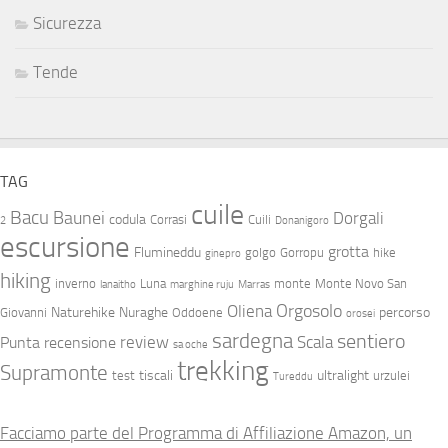
Sicurezza
Tende
TAG
cuile
Bacu
Baunei
Dorgali
codula
Corrasi
Cuili
2
Donanigoro
escursione
grotta
Flumineddu
golgo
Gorropu
hike
ginepro
hiking
inverno
Luna
monte
Monte Novo San
lanaitho
marghine ruju
Marras
Orgosolo
Oliena
Naturehike
Nuraghe
percorso
Giovanni
Oddoene
orosei
sardegna
sentiero
review
Scala
Punta
recensione
sa oche
trekking
Supramonte
tiscali
ultralight
test
urzulei
Tureddu
Facciamo parte del Programma di Affiliazione Amazon, un