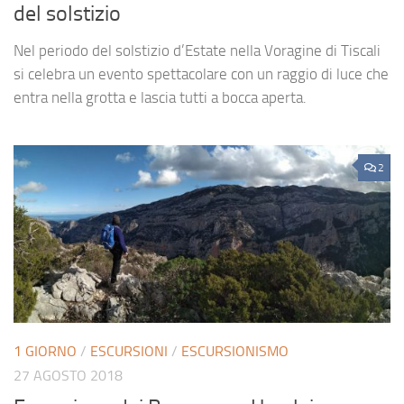
del solstizio
Nel periodo del solstizio d’Estate nella Voragine di Tiscali
si celebra un evento spettacolare con un raggio di luce che
entra nella grotta e lascia tutti a bocca aperta.
2
1 GIORNO
/
ESCURSIONI
/
ESCURSIONISMO
27 AGOSTO 2018