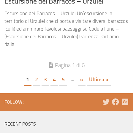
Escursione dei Barracos – Urzulei
Escursione dei Barracos – Urzulei Un’escursione in
territorio di Urzulei che ci porta a visitare diversi barraccos
(cuili) ed ammirare favolosi paesaggi su Codula Ilune –
(Escursione dei Barracos – Urzulei) Partenza Partiamo
dalla...
Pagina 1 di 6
1
2
3
4
5
...
»
Ultima »
FOLLOW:
RECENT POSTS