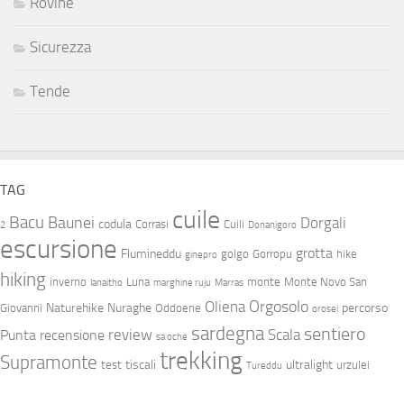
Rovine
Sicurezza
Tende
TAG
cuile
Bacu
Baunei
Dorgali
codula
Corrasi
Cuili
2
Donanigoro
escursione
grotta
Flumineddu
golgo
Gorropu
hike
ginepro
hiking
inverno
Luna
monte
Monte Novo San
lanaitho
marghine ruju
Marras
Orgosolo
Oliena
Naturehike
Nuraghe
percorso
Giovanni
Oddoene
orosei
sardegna
sentiero
review
Scala
Punta
recensione
sa oche
trekking
Supramonte
tiscali
ultralight
test
urzulei
Tureddu