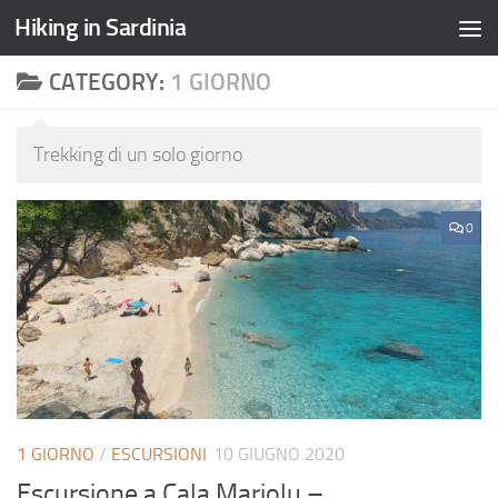
Hiking in Sardinia
CATEGORY:
1 GIORNO
Trekking di un solo giorno
0
1 GIORNO
/
ESCURSIONI
10 GIUGNO 2020
Escursione a Cala Mariolu –