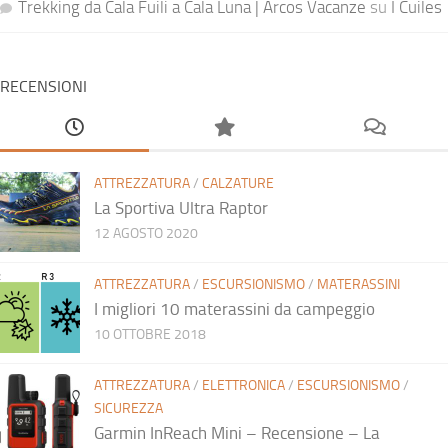
Trekking da Cala Fuili a Cala Luna | Arcos Vacanze
su
I Cuiles
RECENSIONI
ATTREZZATURA
/
CALZATURE
La Sportiva Ultra Raptor
12 AGOSTO 2020
ATTREZZATURA
/
ESCURSIONISMO
/
MATERASSINI
I migliori 10 materassini da campeggio
10 OTTOBRE 2018
ATTREZZATURA
/
ELETTRONICA
/
ESCURSIONISMO
/
SICUREZZA
Garmin InReach Mini – Recensione – La