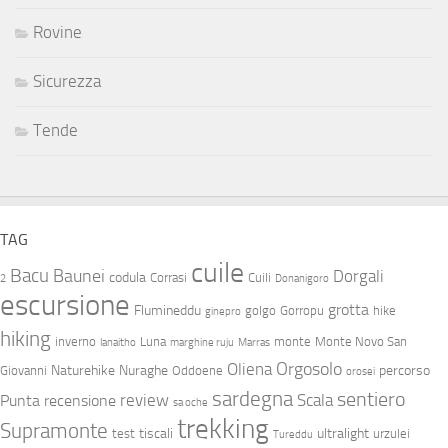
Rovine
Sicurezza
Tende
TAG
cuile
Bacu
Baunei
Dorgali
codula
Corrasi
Cuili
2
Donanigoro
escursione
grotta
Flumineddu
golgo
Gorropu
hike
ginepro
hiking
inverno
Luna
monte
Monte Novo San
lanaitho
marghine ruju
Marras
Orgosolo
Oliena
Naturehike
Nuraghe
percorso
Giovanni
Oddoene
orosei
sardegna
sentiero
review
Scala
Punta
recensione
sa oche
trekking
Supramonte
tiscali
ultralight
test
urzulei
Tureddu