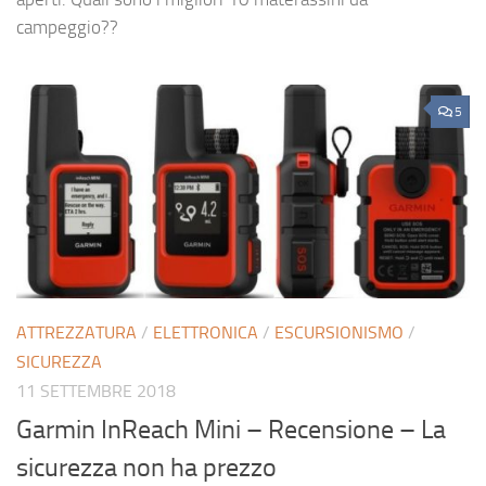
campeggio??
5
ATTREZZATURA
/
ELETTRONICA
/
ESCURSIONISMO
/
SICUREZZA
11 SETTEMBRE 2018
Garmin InReach Mini – Recensione – La
sicurezza non ha prezzo