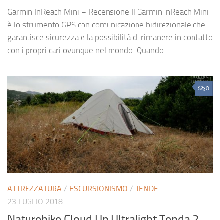
Garmin InReach Mini – Recensione Il Garmin InReach Mini
è lo strumento GPS con comunicazione bidirezionale che
garantisce sicurezza e la possibilità di rimanere in contatto
con i propri cari ovunque nel mondo. Quando...
0
ATTREZZATURA
/
ESCURSIONISMO
/
TENDE
23 LUGLIO 2018
Naturehike Cloud Up Ultralight Tenda 2