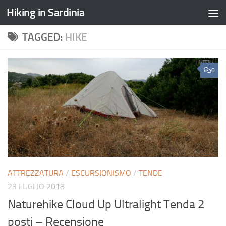
Hiking in Sardinia
TAGGED:
HIKE
0
ATTREZZATURA
/
ESCURSIONISMO
/
TENDE
23 LUGLIO 2018
Naturehike Cloud Up Ultralight Tenda 2
posti – Recensione