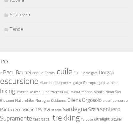
Sicurezza
Tende
TAG
cuile
Bacu
Baunei
Dorgali
codula
Corrasi
Cuili
2
Donanigoro
escursione
grotta
Flumineddu
golgo
Gorropu
hike
ginepro
hiking
inverno
Luna
monte
Monte Novo San
lanaitho
marghine ruju
Marras
Orgosolo
Oliena
Naturehike
Nuraghe
percorso
Giovanni
Oddoene
orosei
sardegna
sentiero
review
Scala
Punta
recensione
sa oche
trekking
Supramonte
tiscali
ultralight
test
urzulei
Tureddu