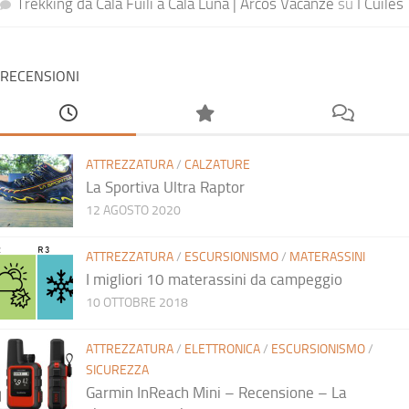
Trekking da Cala Fuili a Cala Luna | Arcos Vacanze
su
I Cuiles
RECENSIONI
ATTREZZATURA
/
CALZATURE
La Sportiva Ultra Raptor
12 AGOSTO 2020
ATTREZZATURA
/
ESCURSIONISMO
/
MATERASSINI
I migliori 10 materassini da campeggio
10 OTTOBRE 2018
ATTREZZATURA
/
ELETTRONICA
/
ESCURSIONISMO
/
SICUREZZA
Garmin InReach Mini – Recensione – La