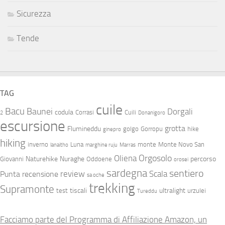
Sicurezza
Tende
TAG
cuile
Bacu
Baunei
Dorgali
codula
Corrasi
Cuili
2
Donanigoro
escursione
grotta
Flumineddu
golgo
Gorropu
hike
ginepro
hiking
inverno
Luna
monte
Monte Novo San
lanaitho
marghine ruju
Marras
Orgosolo
Oliena
Naturehike
Nuraghe
percorso
Giovanni
Oddoene
orosei
sardegna
sentiero
review
Scala
Punta
recensione
sa oche
trekking
Supramonte
tiscali
ultralight
test
urzulei
Tureddu
Facciamo parte del Programma di Affiliazione Amazon, un