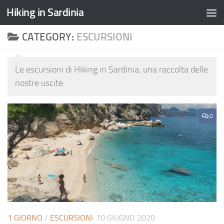
Hiking in Sardinia
CATEGORY:
ESCURSIONI
Le escursioni di Hiking in Sardinia, una raccolta delle
nostre uscite.
0
1 GIORNO
/
ESCURSIONI
10 GIUGNO 2020