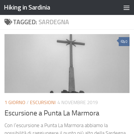
Hiking in Sardinia
TAGGED:
SARDEGNA
0
1 GIORNO
/
ESCURSIONI
4 NOVEMBRE 2019
Escursione a Punta La Marmora
Con l’escursione a Punta La Marmora abbiamo la
possibilità di raggiungere il punto più alto della Sardegna