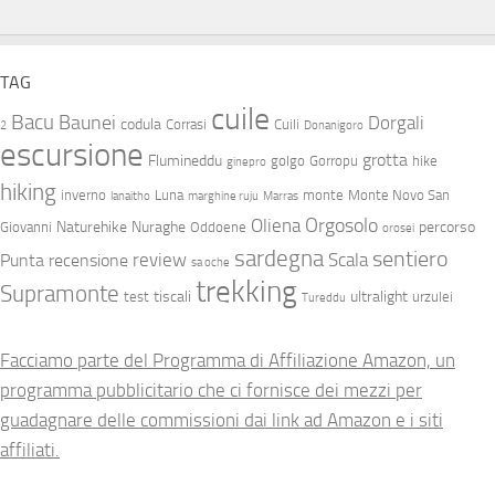
TAG
cuile
Bacu
Baunei
Dorgali
codula
Corrasi
Cuili
2
Donanigoro
escursione
grotta
Flumineddu
golgo
Gorropu
hike
ginepro
hiking
inverno
Luna
monte
Monte Novo San
lanaitho
marghine ruju
Marras
Orgosolo
Oliena
Naturehike
Nuraghe
percorso
Giovanni
Oddoene
orosei
sardegna
sentiero
review
Scala
Punta
recensione
sa oche
trekking
Supramonte
tiscali
ultralight
test
urzulei
Tureddu
Facciamo parte del Programma di Affiliazione Amazon, un
programma pubblicitario che ci fornisce dei mezzi per
guadagnare delle commissioni dai link ad Amazon e i siti
affiliati.