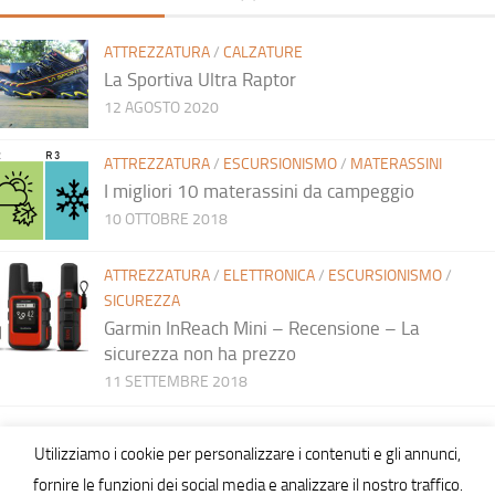
ATTREZZATURA
/
CALZATURE
La Sportiva Ultra Raptor
12 AGOSTO 2020
ATTREZZATURA
/
ESCURSIONISMO
/
MATERASSINI
I migliori 10 materassini da campeggio
10 OTTOBRE 2018
ATTREZZATURA
/
ELETTRONICA
/
ESCURSIONISMO
/
SICUREZZA
Garmin InReach Mini – Recensione – La
sicurezza non ha prezzo
11 SETTEMBRE 2018
Utilizziamo i cookie per personalizzare i contenuti e gli annunci,
fornire le funzioni dei social media e analizzare il nostro traffico.