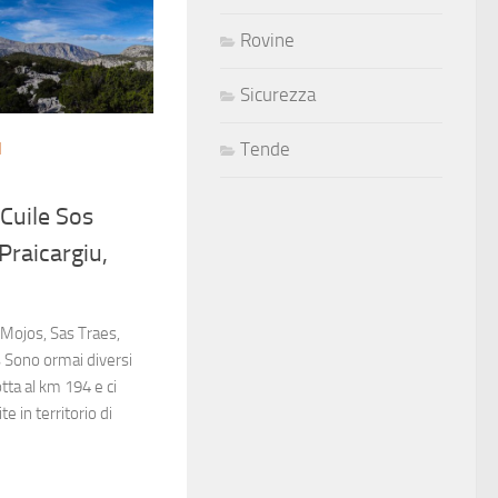
Rovine
Sicurezza
I
Tende
 Cuile Sos
Praicargiu,
 Mojos, Sas Traes,
s Sono ormai diversi
tta al km 194 e ci
e in territorio di