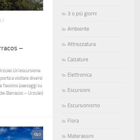
3 o più giorni
I
/
Ambiente
Attrezzatura
rracos –
Calzature
Urzulei Un’escursione
Elettronica
 porta a visitare diversi
re favolosi paesaggi su
Escursioni
dei Barracos – Urzulei)
Escursionismo
Flora
0
Materassini