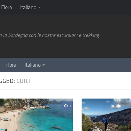
Flora
Italiano
i la Sardegna con le nostre escursioni e trekking
Flora
Italiano
GGED:
CUILI
0