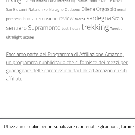
inverno
Luna
monte
Monte Novo
lanaitho
marghine ruju
Marras
Orgosolo
Oliena
Naturehike
Nuraghe
San Giovanni
Oddoene
orosei
sardegna
review
Scala
Punta
recensione
percorso
sa oche
trekking
Supramonte
sentiero
tiscali
test
Tureddu
ultralight
urzulei
Facciamo parte del Programma di Affiliazione Amazon,
un programma pubblicitario che ci fornisce dei mezzi per
guadagnare delle commissioni dai link ad Amazon e i siti
affiliati.
Hiking in Sardinia © 2026. All Rights Reserved.
Utilizziamo i cookie per personalizzare i contenuti e gli annunci, fornire l