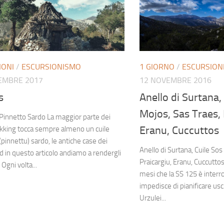
IONI
/
ESCURSIONISMO
1 GIORNO
/
ESCURSION
EMBRE 2017
12 NOVEMBRE 2016
s
Anello di Surtana,
Mojos, Sas Traes, 
– Pinnetto Sardo La maggior parte dei
Eranu, Cuccuttos
ekking tocca sempre almeno un cuile
(pinnettu) sardo, le antiche case dei
Anello di Surtana, Cuile Sos
ed in questo articolo andiamo a rendergli
Praicargiu, Eranu, Cuccutto
Ogni volta...
mesi che la SS 125 è interro
impedisce di pianificare uscit
Urzulei...