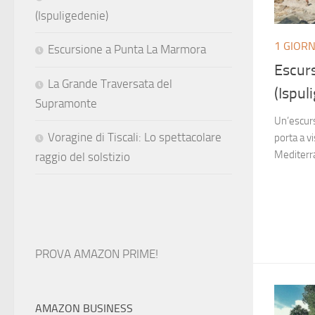
(Ispuligedenie)
1 GIOR
Escursione a Punta La Marmora
Escurs
La Grande Traversata del
(Ispul
Supramonte
Un’escurs
Voragine di Tiscali: Lo spettacolare
porta a v
Mediterra
raggio del solstizio
PROVA AMAZON PRIME!
AMAZON BUSINESS