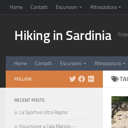
Home
Contatti
Escursioni
Attrezzatura
Hiking in Sardinia
Scopr
Home
Contatti
Escursioni
Attrezzatura
TA
FOLLOW:
RECENT POSTS
La Sportiva Ultra Raptor
Escursione a Cala Mariolu –