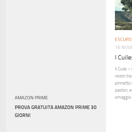
ESCURS
16 NOV
I Cuile
Il Cuile 
nostri tr
pinnetto 
pastori, 
omaggio. 
AMAZON PRIME
PROVA GRATUITA AMAZON PRIME 30
GIORNI