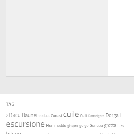
TAG
cuile
Bacu
Baunei
Dorgali
codula
Corrasi
Cuili
2
Donanigoro
escursione
grotta
Flumineddu
golgo
Gorropu
hike
ginepro
hiking