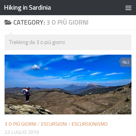
Hiking in Sardinia
CATEGORY:
3 O PIÙ GIORNI
Trekking da 3 o più giorni
2
3 O PIÙ GIORNI
/
ESCURSIONI
/
ESCURSIONISMO
22 LUGLIO 2019