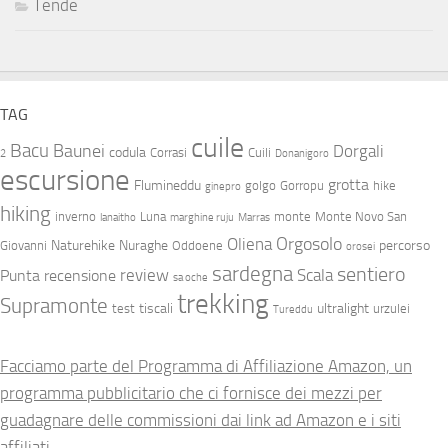
Tende
TAG
cuile
Bacu
Baunei
Dorgali
codula
Corrasi
Cuili
2
Donanigoro
escursione
grotta
Flumineddu
golgo
Gorropu
hike
ginepro
hiking
inverno
Luna
monte
Monte Novo San
lanaitho
marghine ruju
Marras
Orgosolo
Oliena
Naturehike
Nuraghe
percorso
Giovanni
Oddoene
orosei
sardegna
sentiero
review
Scala
Punta
recensione
sa oche
trekking
Supramonte
tiscali
ultralight
test
urzulei
Tureddu
Facciamo parte del Programma di Affiliazione Amazon, un
programma pubblicitario che ci fornisce dei mezzi per
guadagnare delle commissioni dai link ad Amazon e i siti
affiliati.