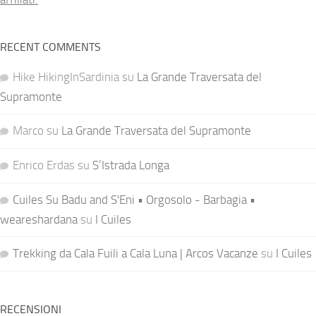
RECENT COMMENTS
Hike HikingInSardinia
su
La Grande Traversata del
Supramonte
Marco
su
La Grande Traversata del Supramonte
Enrico Erdas
su
S’Istrada Longa
Cuiles Su Badu and S'Eni • Orgosolo - Barbagia •
weareshardana
su
I Cuiles
Trekking da Cala Fuili a Cala Luna | Arcos Vacanze
su
I Cuiles
RECENSIONI