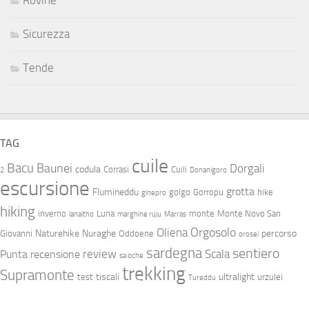
Rovine
Sicurezza
Tende
TAG
cuile
Bacu
Baunei
Dorgali
codula
Corrasi
Cuili
2
Donanigoro
escursione
grotta
Flumineddu
golgo
Gorropu
hike
ginepro
hiking
inverno
Luna
monte
Monte Novo San
lanaitho
marghine ruju
Marras
Orgosolo
Oliena
Naturehike
Nuraghe
percorso
Giovanni
Oddoene
orosei
sardegna
sentiero
review
Scala
Punta
recensione
sa oche
trekking
Supramonte
tiscali
ultralight
test
urzulei
Tureddu