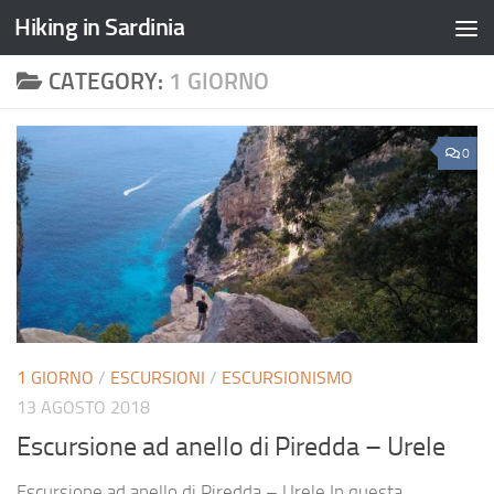
Hiking in Sardinia
CATEGORY:
1 GIORNO
0
1 GIORNO
/
ESCURSIONI
/
ESCURSIONISMO
13 AGOSTO 2018
Escursione ad anello di Piredda – Urele
Escursione ad anello di Piredda – Urele In questa