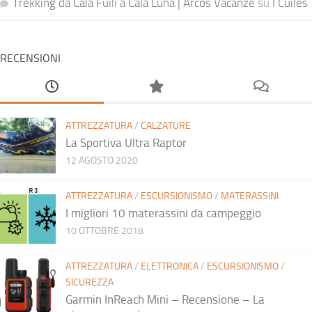
Trekking da Cala Fuili a Cala Luna | Arcos Vacanze
su
I Cuiles
RECENSIONI
ATTREZZATURA
/
CALZATURE
La Sportiva Ultra Raptor
12 AGOSTO 2020
ATTREZZATURA
/
ESCURSIONISMO
/
MATERASSINI
I migliori 10 materassini da campeggio
10 OTTOBRE 2018
ATTREZZATURA
/
ELETTRONICA
/
ESCURSIONISMO
/
SICUREZZA
Garmin InReach Mini – Recensione – La