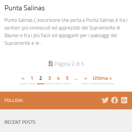
Punta Salinas
Punta Salinas L’escursione che porta a Punta Salinas è tra i
sentieri più conosciuti ed apprezzati del Supramonte di
Baunei e tra i più facili ed appaganti per i paesaggi del
Supramonte e le...
Pagina 2 di 6
«
1
2
3
4
5
...
»
Ultima »
FOLLOW:
RECENT POSTS