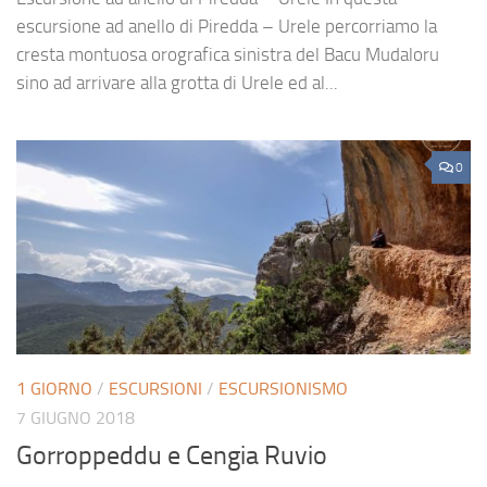
escursione ad anello di Piredda – Urele percorriamo la
cresta montuosa orografica sinistra del Bacu Mudaloru
sino ad arrivare alla grotta di Urele ed al...
0
1 GIORNO
/
ESCURSIONI
/
ESCURSIONISMO
7 GIUGNO 2018
Gorroppeddu e Cengia Ruvio