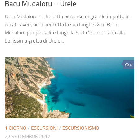
Bacu Mudaloru – Urele
Bacu Mudaloru – Urele Un percorso di grande impatto in
cui attraversiamo per tutta la sua lunghezza il Bacu
Mudaloru per poi salire lungo la Scala ‘e Urele sino alla
bellissima grotta di Urele...
0
1 GIORNO
/
ESCURSIONI
/
ESCURSIONISMO
22 SETTEMBRE 2017