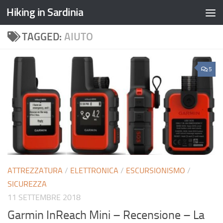
Hiking in Sardinia
TAGGED:
AIUTO
5
ATTREZZATURA
/
ELETTRONICA
/
ESCURSIONISMO
/
SICUREZZA
11 SETTEMBRE 2018
Garmin InReach Mini – Recensione – La