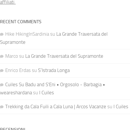
affiliati.
RECENT COMMENTS
Hike HikingInSardinia
su
La Grande Traversata del
Supramonte
Marco
su
La Grande Traversata del Supramonte
Enrico Erdas
su
S’Istrada Longa
Cuiles Su Badu and S'Eni • Orgosolo - Barbagia •
weareshardana
su
I Cuiles
Trekking da Cala Fuili a Cala Luna | Arcos Vacanze
su
I Cuiles
RECENSIONI