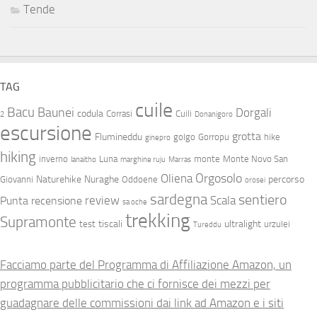
Tende
TAG
cuile
Bacu
Baunei
Dorgali
codula
Corrasi
Cuili
2
Donanigoro
escursione
grotta
Flumineddu
golgo
Gorropu
hike
ginepro
hiking
inverno
Luna
monte
Monte Novo San
lanaitho
marghine ruju
Marras
Orgosolo
Oliena
Naturehike
Nuraghe
percorso
Giovanni
Oddoene
orosei
sardegna
sentiero
review
Scala
Punta
recensione
sa oche
trekking
Supramonte
tiscali
ultralight
test
urzulei
Tureddu
Facciamo parte del Programma di Affiliazione Amazon, un
programma pubblicitario che ci fornisce dei mezzi per
guadagnare delle commissioni dai link ad Amazon e i siti