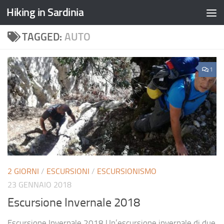
Hiking in Sardinia
TAGGED:
AUTO
1
2 GIORNI
/
ESCURSIONI
/
ESCURSIONISMO
23 GENNAIO 2018
Escursione Invernale 2018
Escursione Invernale 2018 Un’escursione invernale di due