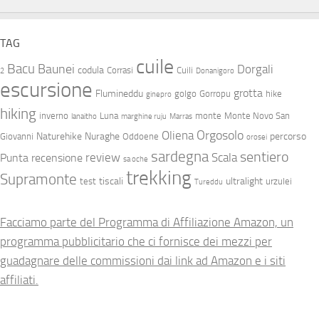
TAG
cuile
Bacu
Baunei
Dorgali
codula
Corrasi
Cuili
2
Donanigoro
escursione
grotta
Flumineddu
golgo
Gorropu
hike
ginepro
hiking
inverno
Luna
monte
Monte Novo San
lanaitho
marghine ruju
Marras
Orgosolo
Oliena
Naturehike
Nuraghe
percorso
Giovanni
Oddoene
orosei
sardegna
sentiero
review
Scala
Punta
recensione
sa oche
trekking
Supramonte
tiscali
ultralight
test
urzulei
Tureddu
Facciamo parte del Programma di Affiliazione Amazon, un
programma pubblicitario che ci fornisce dei mezzi per
guadagnare delle commissioni dai link ad Amazon e i siti
affiliati.