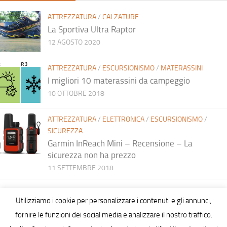
ATTREZZATURA
/
CALZATURE
La Sportiva Ultra Raptor
12 AGOSTO 2020
ATTREZZATURA
/
ESCURSIONISMO
/
MATERASSINI
I migliori 10 materassini da campeggio
10 OTTOBRE 2018
ATTREZZATURA
/
ELETTRONICA
/
ESCURSIONISMO
/
SICUREZZA
Garmin InReach Mini – Recensione – La
sicurezza non ha prezzo
11 SETTEMBRE 2018
Utilizziamo i cookie per personalizzare i contenuti e gli annunci,
fornire le funzioni dei social media e analizzare il nostro traffico.