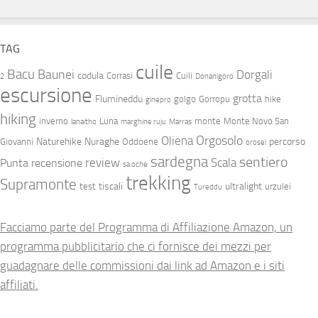
TAG
cuile
Bacu
Baunei
Dorgali
codula
Corrasi
Cuili
2
Donanigoro
escursione
grotta
Flumineddu
golgo
Gorropu
hike
ginepro
hiking
inverno
Luna
monte
Monte Novo San
lanaitho
marghine ruju
Marras
Orgosolo
Oliena
Naturehike
Nuraghe
percorso
Giovanni
Oddoene
orosei
sardegna
sentiero
review
Scala
Punta
recensione
sa oche
trekking
Supramonte
tiscali
ultralight
test
urzulei
Tureddu
Facciamo parte del Programma di Affiliazione Amazon, un
programma pubblicitario che ci fornisce dei mezzi per
guadagnare delle commissioni dai link ad Amazon e i siti
affiliati.