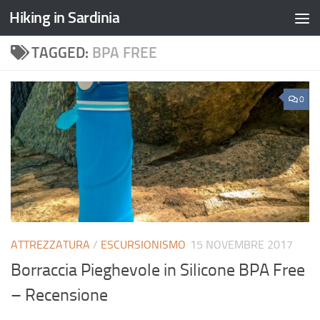
Hiking in Sardinia
TAGGED:
BPA FREE
0
ATTREZZATURA
/
ESCURSIONISMO
15 NOVEMBRE 2017
Borraccia Pieghevole in Silicone BPA Free
– Recensione