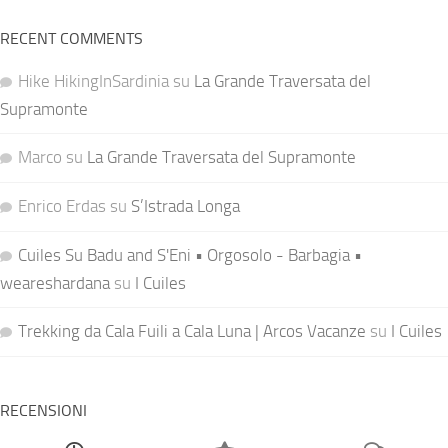
RECENT COMMENTS
Hike HikingInSardinia
su
La Grande Traversata del
Supramonte
Marco
su
La Grande Traversata del Supramonte
Enrico Erdas
su
S’Istrada Longa
Cuiles Su Badu and S'Eni • Orgosolo - Barbagia •
weareshardana
su
I Cuiles
Trekking da Cala Fuili a Cala Luna | Arcos Vacanze
su
I Cuiles
RECENSIONI