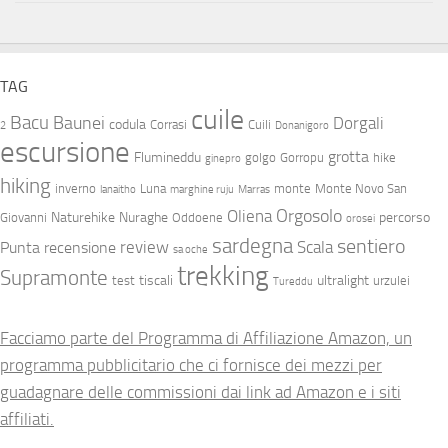
TAG
cuile
Bacu
Baunei
Dorgali
codula
Corrasi
Cuili
2
Donanigoro
escursione
grotta
Flumineddu
golgo
Gorropu
hike
ginepro
hiking
inverno
Luna
monte
Monte Novo San
lanaitho
marghine ruju
Marras
Orgosolo
Oliena
Naturehike
Nuraghe
percorso
Giovanni
Oddoene
orosei
sardegna
sentiero
review
Scala
Punta
recensione
sa oche
trekking
Supramonte
tiscali
ultralight
test
urzulei
Tureddu
Facciamo parte del Programma di Affiliazione Amazon, un
programma pubblicitario che ci fornisce dei mezzi per
guadagnare delle commissioni dai link ad Amazon e i siti
affiliati.