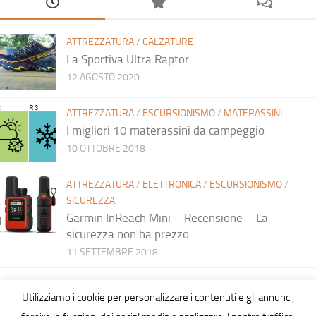
ATTREZZATURA
/
CALZATURE
La Sportiva Ultra Raptor
12 AGOSTO 2020
ATTREZZATURA
/
ESCURSIONISMO
/
MATERASSINI
I migliori 10 materassini da campeggio
10 OTTOBRE 2018
ATTREZZATURA
/
ELETTRONICA
/
ESCURSIONISMO
/
SICUREZZA
Garmin InReach Mini – Recensione – La
sicurezza non ha prezzo
11 SETTEMBRE 2018
Utilizziamo i cookie per personalizzare i contenuti e gli annunci,