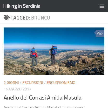
Hiking in Sardinia
TAGGED:
BRUNCU
0
2 GIORNI
/
ESCURSIONI
/
ESCURSIONISMO
14 MARZO 2017
Anello del Corrasi Amida Masula
Anello del Corrasi Amida Masula Un’escursione