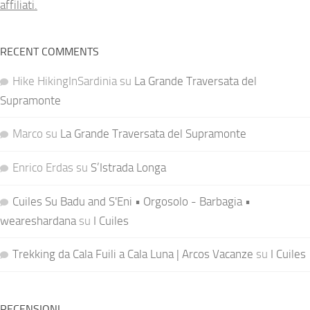
affiliati.
RECENT COMMENTS
Hike HikingInSardinia
su
La Grande Traversata del
Supramonte
Marco
su
La Grande Traversata del Supramonte
Enrico Erdas
su
S’Istrada Longa
Cuiles Su Badu and S'Eni • Orgosolo - Barbagia •
weareshardana
su
I Cuiles
Trekking da Cala Fuili a Cala Luna | Arcos Vacanze
su
I Cuiles
RECENSIONI