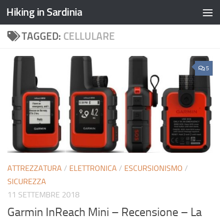
Hiking in Sardinia
TAGGED:
CELLULARE
5
ATTREZZATURA
/
ELETTRONICA
/
ESCURSIONISMO
/
SICUREZZA
11 SETTEMBRE 2018
Garmin InReach Mini – Recensione – La