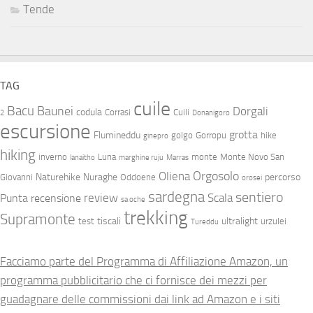
Tende
TAG
cuile
Bacu
Baunei
Dorgali
codula
Corrasi
Cuili
2
Donanigoro
escursione
grotta
Flumineddu
golgo
Gorropu
hike
ginepro
hiking
inverno
Luna
monte
Monte Novo San
lanaitho
marghine ruju
Marras
Orgosolo
Oliena
Naturehike
Nuraghe
percorso
Giovanni
Oddoene
orosei
sardegna
sentiero
review
Scala
Punta
recensione
sa oche
trekking
Supramonte
tiscali
ultralight
test
urzulei
Tureddu
Facciamo parte del Programma di Affiliazione Amazon, un
programma pubblicitario che ci fornisce dei mezzi per
guadagnare delle commissioni dai link ad Amazon e i siti