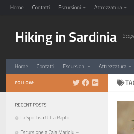
Home
Contatti
Escursioni
Attrezzatura
Hiking in Sardinia
Scopr
Home
Contatti
Escursioni
Attrezzatura
TA
FOLLOW:
RECENT POSTS
La Sportiva Ultra Raptor
Escursione a Cala Mariolu –