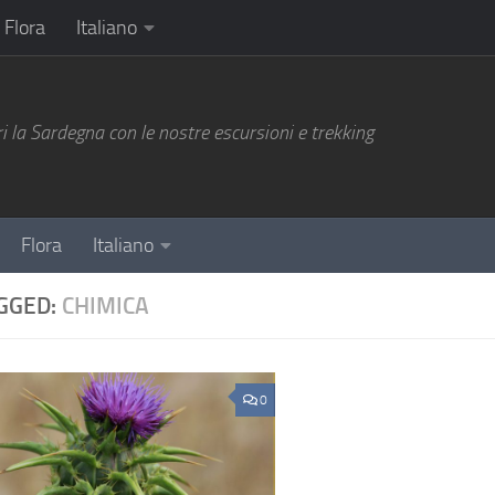
Flora
Italiano
i la Sardegna con le nostre escursioni e trekking
Flora
Italiano
GGED:
CHIMICA
0