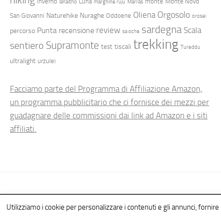
inverno
Luna
monte
Monte Novo
lanaitho
marghine ruju
Marras
Orgosolo
Oliena
Naturehike
Nuraghe
San Giovanni
Oddoene
orosei
sardegna
review
Scala
Punta
recensione
percorso
sa oche
trekking
Supramonte
sentiero
tiscali
test
Tureddu
ultralight
urzulei
Facciamo parte del Programma di Affiliazione Amazon,
un programma pubblicitario che ci fornisce dei mezzi per
guadagnare delle commissioni dai link ad Amazon e i siti
affiliati.
Hiking in Sardinia © 2026. All Rights Reserved.
Utilizziamo i cookie per personalizzare i contenuti e gli annunci, fornire l