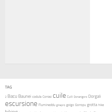
TAG
cuile
Bacu
Baunei
Dorgali
codula
Corrasi
Cuili
2
Donanigoro
escursione
grotta
Flumineddu
golgo
Gorropu
hike
ginepro
hiking