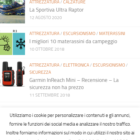
ATTREZZATURA
/
CALZATURE
La Sportiva Ultra Raptor
12 AGOSTO 2020
ATTREZZATURA
/
ESCURSIONISMO
/
MATERASSINI
I migliori 10 materassini da campeggio
10 OTTOBRE 2018
ATTREZZATURA
/
ELETTRONICA
/
ESCURSIONISMO
/
SICUREZZA
Garmin InReach Mini – Recensione – La
sicurezza non ha prezzo
11 SETTEMBRE 2018
Utilizziamo i cookie per personalizzare i contenuti e gli annunci,
fornire le funzioni dei social media e analizzare il nostro traffico.
Inoltre forniamo informazioni sul modo in cui utilizzi il nostro sito ai
Hiking in Sardinia © 2026. All Rights Reserved.