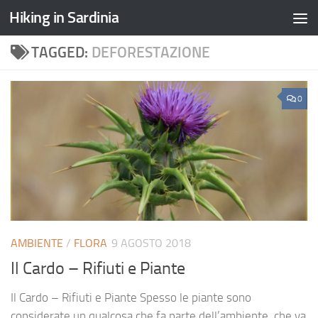
Hiking in Sardinia
TAGGED:
DEFORESTAZIONE
0
AMBIENTE
/
FLORA
9 AGOSTO 2018
Il Cardo – Rifiuti e Piante
Il Cardo – Rifiuti e Piante Spesso le piante sono
considerate un qualcosa che fa parte dell’ambiente, che va