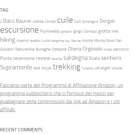
TAG
cuile
Bacu
Baunei
Dorgali
codula
Corrasi
Cuili
2
Donanigoro
escursione
grotta
Flumineddu
golgo
Gorropu
hike
ginepro
hiking
inverno
Luna
monte
Monte Novo San
lanaitho
marghine ruju
Marras
Orgosolo
Oliena
Naturehike
Nuraghe
percorso
Giovanni
Oddoene
orosei
sardegna
sentiero
review
Scala
Punta
recensione
sa oche
trekking
Supramonte
tiscali
ultralight
test
urzulei
Tureddu
Facciamo parte del Programma di Affiliazione Amazon, un
programma pubblicitario che ci fornisce dei mezzi per
guadagnare delle commissioni dai link ad Amazon e i siti
affiliati.
RECENT COMMENTS