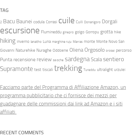
TAG
cuile
Bacu
Baunei
Dorgali
codula
Corrasi
Cuili
2
Donanigoro
escursione
grotta
Flumineddu
golgo
Gorropu
hike
ginepro
hiking
inverno
Luna
monte
Monte Novo San
lanaitho
marghine ruju
Marras
Orgosolo
Oliena
Naturehike
Nuraghe
percorso
Giovanni
Oddoene
orosei
sardegna
sentiero
review
Scala
Punta
recensione
sa oche
trekking
Supramonte
tiscali
ultralight
test
urzulei
Tureddu
Facciamo parte del Programma di Affiliazione Amazon, un
programma pubblicitario che ci fornisce dei mezzi per
guadagnare delle commissioni dai link ad Amazon e i siti
affiliati.
RECENT COMMENTS