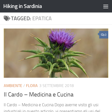
Hiking in Sardinia
TAGGED:
EPATICA
0
AMBIENTE
/
FLORA
3 SETTEMBRE 2018
Il Cardo – Medicina e Cucina
Il Cardo – Medicina e Cucina Dopo averne visto gli usi
industriali in questo articolo, vi presentiamo gli usi del