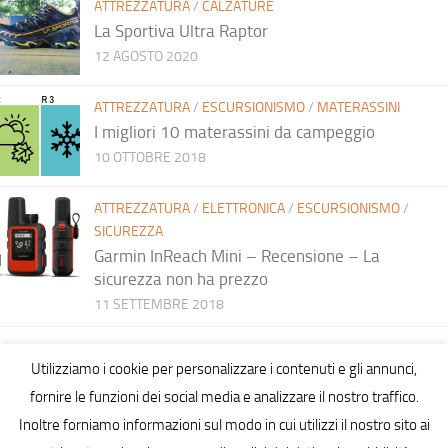
ATTREZZATURA
/
CALZATURE
La Sportiva Ultra Raptor
12 AGOSTO 2020
ATTREZZATURA
/
ESCURSIONISMO
/
MATERASSINI
I migliori 10 materassini da campeggio
10 OTTOBRE 2018
ATTREZZATURA
/
ELETTRONICA
/
ESCURSIONISMO
/
SICUREZZA
Garmin InReach Mini – Recensione – La
sicurezza non ha prezzo
11 SETTEMBRE 2018
Utilizziamo i cookie per personalizzare i contenuti e gli annunci,
fornire le funzioni dei social media e analizzare il nostro traffico.
Inoltre forniamo informazioni sul modo in cui utilizzi il nostro sito ai
Hiking in Sardinia © 2026. All Rights Reserved.