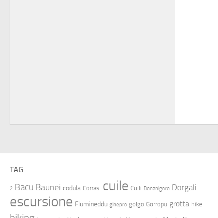
TAG
cuile
Bacu
Baunei
Dorgali
codula
Corrasi
Cuili
2
Donanigoro
escursione
grotta
Flumineddu
golgo
Gorropu
hike
ginepro
hiking