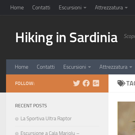
Home
Contatti
Escursioni
Attrezzatura
Hiking in Sardinia
Scopr
Home
Contatti
Escursioni
Attrezzatura
TA
FOLLOW:
RECENT POSTS
La Sportiva Ultra Raptor
Escursione a Cala Mariolu –