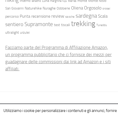
inverno
Luna
monte
Monte Novo
lanaitho
marghine ruju
Marras
Orgosolo
Oliena
Naturehike
Nuraghe
San Giovanni
Oddoene
orosei
sardegna
review
Scala
Punta
recensione
percorso
sa oche
trekking
Supramonte
sentiero
tiscali
test
Tureddu
ultralight
urzulei
Facciamo parte del Programma di Affiliazione Amazon,
un programma pubblicitario che ci fornisce dei mezzi per
guadagnare delle commissioni dai link ad Amazon e i siti
affiliati.
Hiking in Sardinia © 2026. All Rights Reserved.
Utilizziamo i cookie per personalizzare i contenuti e gli annunci, fornire l