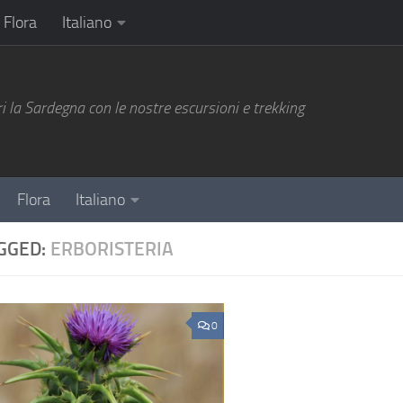
Flora
Italiano
i la Sardegna con le nostre escursioni e trekking
Flora
Italiano
GGED:
ERBORISTERIA
0