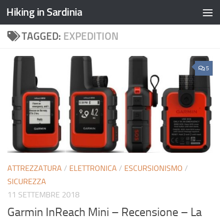
Hiking in Sardinia
TAGGED:
EXPEDITION
5
ATTREZZATURA
/
ELETTRONICA
/
ESCURSIONISMO
/
SICUREZZA
11 SETTEMBRE 2018
Garmin InReach Mini – Recensione – La