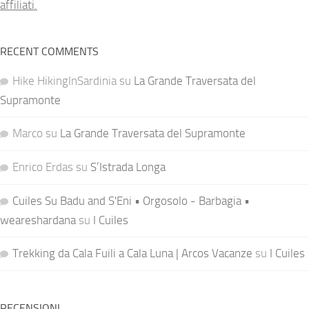
affiliati.
RECENT COMMENTS
Hike HikingInSardinia
su
La Grande Traversata del
Supramonte
Marco
su
La Grande Traversata del Supramonte
Enrico Erdas
su
S’Istrada Longa
Cuiles Su Badu and S'Eni • Orgosolo - Barbagia •
weareshardana
su
I Cuiles
Trekking da Cala Fuili a Cala Luna | Arcos Vacanze
su
I Cuiles
RECENSIONI