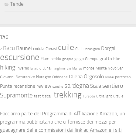
Tende
TAG
cuile
Bacu
Baunei
Dorgali
codula
Corrasi
Cuili
2
Donanigoro
escursione
grotta
Flumineddu
golgo
Gorropu
hike
ginepro
hiking
inverno
Luna
monte
Monte Novo San
lanaitho
marghine ruju
Marras
Orgosolo
Oliena
Naturehike
Nuraghe
percorso
Giovanni
Oddoene
orosei
sardegna
sentiero
review
Scala
Punta
recensione
sa oche
trekking
Supramonte
tiscali
ultralight
test
urzulei
Tureddu
Facciamo parte del Programma di Affiliazione Amazon, un
programma pubblicitario che ci fornisce dei mezzi per
guadagnare delle commissioni dai link ad Amazon e i siti