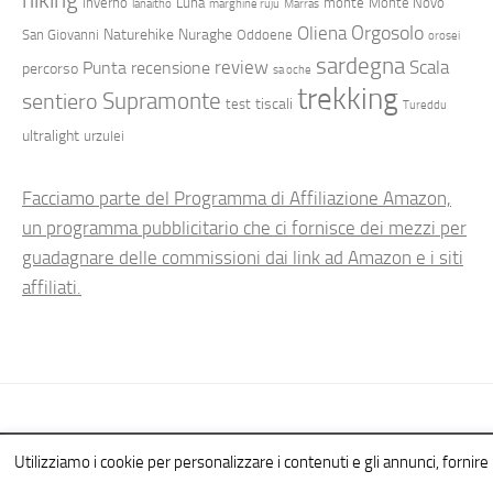
inverno
Luna
monte
Monte Novo
lanaitho
marghine ruju
Marras
Orgosolo
Oliena
Naturehike
Nuraghe
San Giovanni
Oddoene
orosei
sardegna
review
Scala
Punta
recensione
percorso
sa oche
trekking
Supramonte
sentiero
tiscali
test
Tureddu
ultralight
urzulei
Facciamo parte del Programma di Affiliazione Amazon,
un programma pubblicitario che ci fornisce dei mezzi per
guadagnare delle commissioni dai link ad Amazon e i siti
affiliati.
Hiking in Sardinia © 2026. All Rights Reserved.
Utilizziamo i cookie per personalizzare i contenuti e gli annunci, fornire l