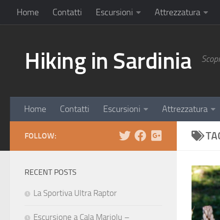
Home
Contatti
Escursioni
Attrezzatura
Hiking in Sardinia
Scopr
Home
Contatti
Escursioni
Attrezzatura
TA
FOLLOW:
RECENT POSTS
La Sportiva Ultra Raptor
Escursione a Cala Mariolu –