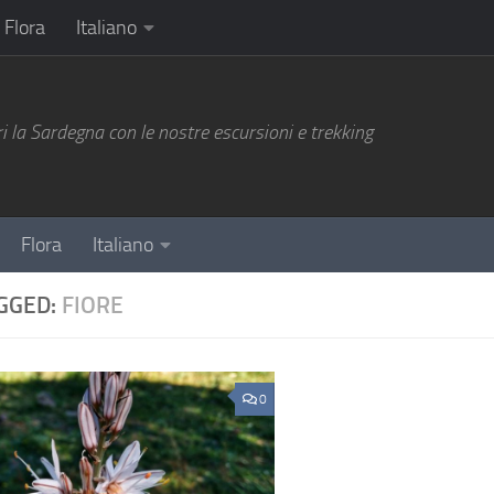
Flora
Italiano
i la Sardegna con le nostre escursioni e trekking
Flora
Italiano
GGED:
FIORE
0