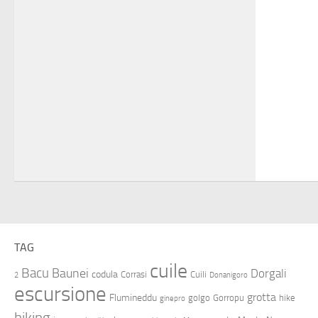
TAG
cuile
Bacu
Baunei
Dorgali
codula
Corrasi
Cuili
2
Donanigoro
escursione
grotta
Flumineddu
golgo
Gorropu
hike
ginepro
hiking