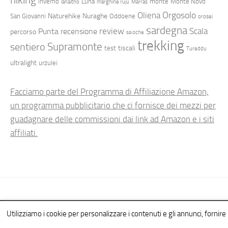
inverno
Luna
monte
Monte Novo
lanaitho
marghine ruju
Marras
Orgosolo
Oliena
Naturehike
Nuraghe
San Giovanni
Oddoene
orosei
sardegna
review
Scala
Punta
recensione
percorso
sa oche
trekking
Supramonte
sentiero
tiscali
test
Tureddu
ultralight
urzulei
Facciamo parte del Programma di Affiliazione Amazon,
un programma pubblicitario che ci fornisce dei mezzi per
guadagnare delle commissioni dai link ad Amazon e i siti
affiliati.
Hiking in Sardinia © 2026. All Rights Reserved.
Utilizziamo i cookie per personalizzare i contenuti e gli annunci, fornire l