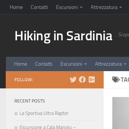
Home
Contatti
Escursioni
Attrezzatura
Hiking in Sardinia
Scopr
Home
Contatti
Escursioni
Attrezzatura
TA
FOLLOW:
RECENT POSTS
La Sportiva Ultra Raptor
Escursione a Cala Mariolu –