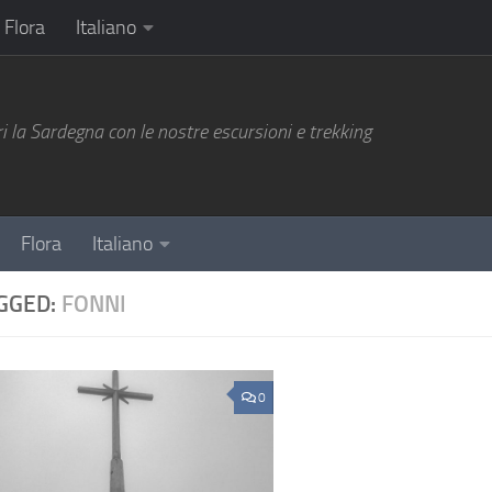
Flora
Italiano
i la Sardegna con le nostre escursioni e trekking
Flora
Italiano
GGED:
FONNI
0