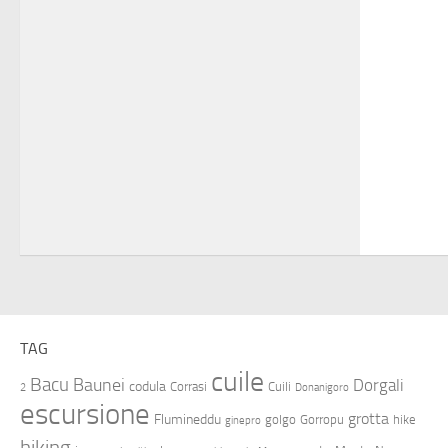
TAG
cuile
Bacu
Baunei
Dorgali
codula
Corrasi
Cuili
2
Donanigoro
escursione
grotta
Flumineddu
golgo
Gorropu
hike
ginepro
hiking