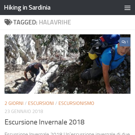
Hiking in Sardinia
TAGGED:
HALAVRIHE
1
2 GIORNI
/
ESCURSIONI
/
ESCURSIONISMO
23 GENNAIO 2018
Escursione Invernale 2018
Escursione Invernale 2018 Un’escursione invernale di due