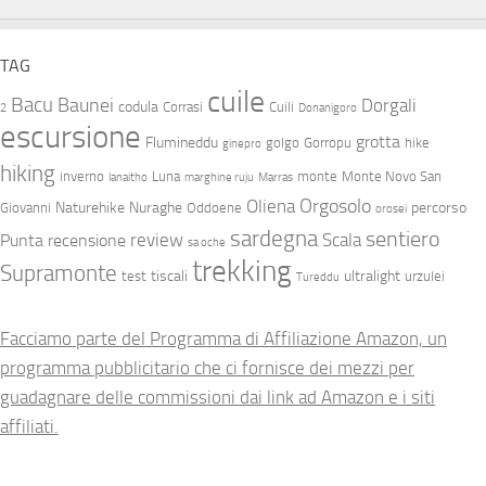
TAG
cuile
Bacu
Baunei
Dorgali
codula
Corrasi
Cuili
2
Donanigoro
escursione
grotta
Flumineddu
golgo
Gorropu
hike
ginepro
hiking
inverno
Luna
monte
Monte Novo San
lanaitho
marghine ruju
Marras
Orgosolo
Oliena
Naturehike
Nuraghe
percorso
Giovanni
Oddoene
orosei
sardegna
sentiero
review
Scala
Punta
recensione
sa oche
trekking
Supramonte
tiscali
ultralight
test
urzulei
Tureddu
Facciamo parte del Programma di Affiliazione Amazon, un
programma pubblicitario che ci fornisce dei mezzi per
guadagnare delle commissioni dai link ad Amazon e i siti
affiliati.