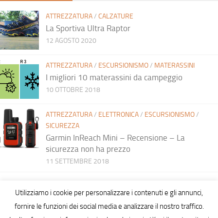
ATTREZZATURA
/
CALZATURE
La Sportiva Ultra Raptor
12 AGOSTO 2020
ATTREZZATURA
/
ESCURSIONISMO
/
MATERASSINI
I migliori 10 materassini da campeggio
10 OTTOBRE 2018
ATTREZZATURA
/
ELETTRONICA
/
ESCURSIONISMO
/
SICUREZZA
Garmin InReach Mini – Recensione – La
sicurezza non ha prezzo
11 SETTEMBRE 2018
Utilizziamo i cookie per personalizzare i contenuti e gli annunci,
fornire le funzioni dei social media e analizzare il nostro traffico.