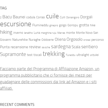
TAG
cuile
Bacu
Baunei
Dorgali
codula
Corrasi
Cuili
2
Donanigoro
escursione
grotta
Flumineddu
golgo
Gorropu
hike
ginepro
hiking
inverno
Luna
monte
Monte Novo San
lanaitho
marghine ruju
Marras
Orgosolo
Oliena
Naturehike
Nuraghe
percorso
Giovanni
Oddoene
orosei
sardegna
sentiero
review
Scala
Punta
recensione
sa oche
trekking
Supramonte
tiscali
ultralight
test
urzulei
Tureddu
Facciamo parte del Programma di Affiliazione Amazon, un
programma pubblicitario che ci fornisce dei mezzi per
guadagnare delle commissioni dai link ad Amazon e i siti
affiliati.
RECENT COMMENTS