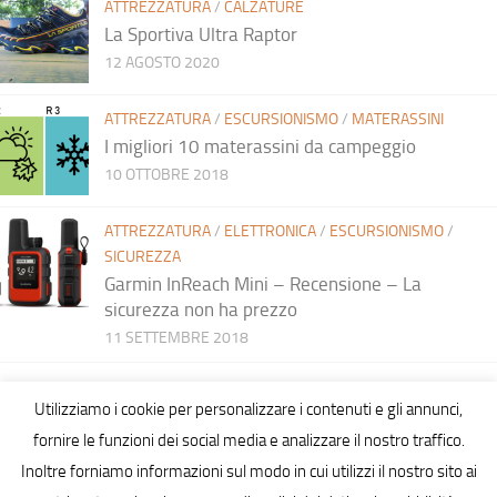
ATTREZZATURA
/
CALZATURE
La Sportiva Ultra Raptor
12 AGOSTO 2020
ATTREZZATURA
/
ESCURSIONISMO
/
MATERASSINI
I migliori 10 materassini da campeggio
10 OTTOBRE 2018
ATTREZZATURA
/
ELETTRONICA
/
ESCURSIONISMO
/
SICUREZZA
Garmin InReach Mini – Recensione – La
sicurezza non ha prezzo
11 SETTEMBRE 2018
Utilizziamo i cookie per personalizzare i contenuti e gli annunci,
fornire le funzioni dei social media e analizzare il nostro traffico.
Inoltre forniamo informazioni sul modo in cui utilizzi il nostro sito ai
Hiking in Sardinia © 2026. All Rights Reserved.