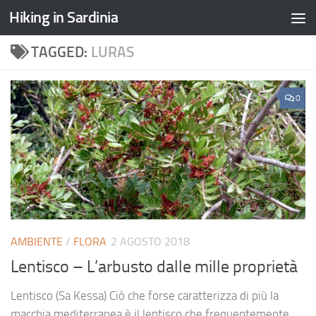
Hiking in Sardinia
TAGGED:
LURAS
0
AMBIENTE
/
FLORA
2 AGOSTO 2018
Lentisco – L’arbusto dalle mille proprietà
Lentisco (Sa Kessa) Ciò che forse caratterizza di più la
macchia mediterranea è il lentisco che frequentemente