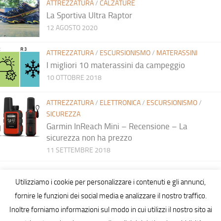
ATTREZZATURA
/
CALZATURE
La Sportiva Ultra Raptor
12 AGOSTO 2020
ATTREZZATURA
/
ESCURSIONISMO
/
MATERASSINI
I migliori 10 materassini da campeggio
10 OTTOBRE 2018
ATTREZZATURA
/
ELETTRONICA
/
ESCURSIONISMO
/
SICUREZZA
Garmin InReach Mini – Recensione – La
sicurezza non ha prezzo
11 SETTEMBRE 2018
Utilizziamo i cookie per personalizzare i contenuti e gli annunci,
fornire le funzioni dei social media e analizzare il nostro traffico.
Inoltre forniamo informazioni sul modo in cui utilizzi il nostro sito ai
Hiking in Sardinia © 2026. All Rights Reserved.