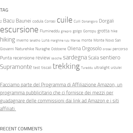
TAG
cuile
Bacu
Baunei
Dorgali
codula
Corrasi
Cuili
2
Donanigoro
escursione
grotta
Flumineddu
golgo
Gorropu
hike
ginepro
hiking
inverno
Luna
monte
Monte Novo San
lanaitho
marghine ruju
Marras
Orgosolo
Oliena
Naturehike
Nuraghe
percorso
Giovanni
Oddoene
orosei
sardegna
sentiero
review
Scala
Punta
recensione
sa oche
trekking
Supramonte
tiscali
ultralight
test
urzulei
Tureddu
Facciamo parte del Programma di Affiliazione Amazon, un
programma pubblicitario che ci fornisce dei mezzi per
guadagnare delle commissioni dai link ad Amazon e i siti
affiliati.
RECENT COMMENTS