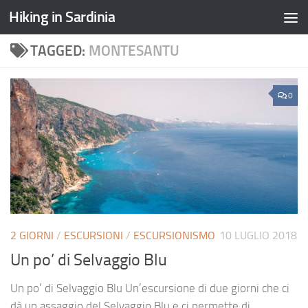
Hiking in Sardinia
TAGGED:
MONTESANTU
0
2 GIORNI
/
ESCURSIONI
/
ESCURSIONISMO
10 LUGLIO 2018
Un po’ di Selvaggio Blu
Un po’ di Selvaggio Blu Un’escursione di due giorni che ci
dà un assaggio del Selvaggio Blu e ci permette di