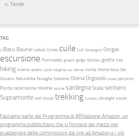
Tende
TAG
cuile
Bacu
Baunei
Dorgali
codula
Corrasi
Cuili
2
Donanigoro
escursione
grotta
Flumineddu
golgo
Gorropu
hike
ginepro
hiking
inverno
Luna
monte
Monte Novo San
lanaitho
marghine ruju
Marras
Orgosolo
Oliena
Naturehike
Nuraghe
percorso
Giovanni
Oddoene
orosei
sardegna
sentiero
review
Scala
Punta
recensione
sa oche
trekking
Supramonte
tiscali
ultralight
test
urzulei
Tureddu
Facciamo parte del Programma di Affiliazione Amazon, un
programma pubblicitario che ci fornisce dei mezzi per
guadagnare delle commissioni dai link ad Amazon e i siti