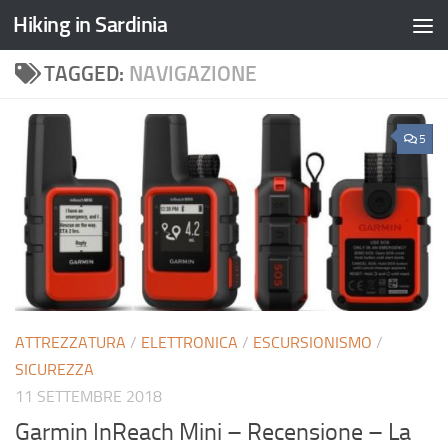
Hiking in Sardinia
TAGGED:
NAVIGAZIONE
5
ATTREZZATURA
/
ELETTRONICA
/
ESCURSIONISMO
/
SICUREZZA
11 SETTEMBRE 2018
Garmin InReach Mini – Recensione – La