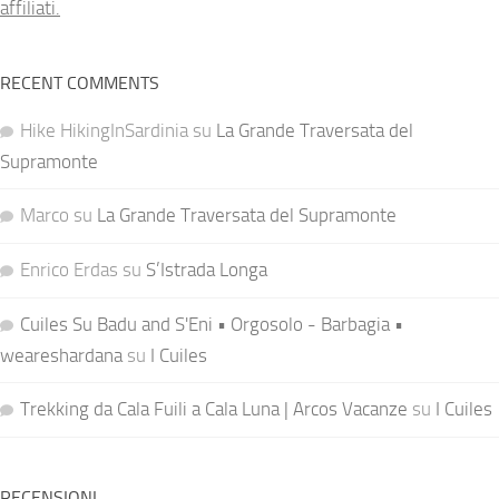
affiliati.
RECENT COMMENTS
Hike HikingInSardinia
su
La Grande Traversata del
Supramonte
Marco
su
La Grande Traversata del Supramonte
Enrico Erdas
su
S’Istrada Longa
Cuiles Su Badu and S'Eni • Orgosolo - Barbagia •
weareshardana
su
I Cuiles
Trekking da Cala Fuili a Cala Luna | Arcos Vacanze
su
I Cuiles
RECENSIONI