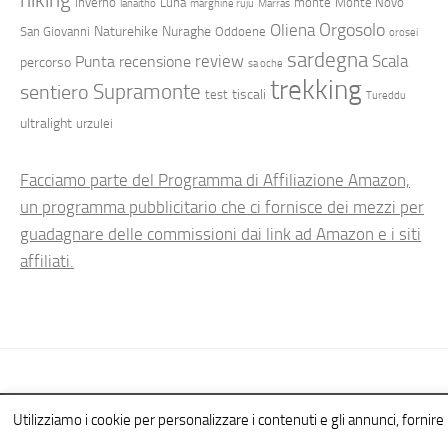
inverno
Luna
monte
Monte Novo
lanaitho
marghine ruju
Marras
Orgosolo
Oliena
Naturehike
Nuraghe
San Giovanni
Oddoene
orosei
sardegna
review
Scala
Punta
recensione
percorso
sa oche
trekking
Supramonte
sentiero
tiscali
test
Tureddu
ultralight
urzulei
Facciamo parte del Programma di Affiliazione Amazon,
un programma pubblicitario che ci fornisce dei mezzi per
guadagnare delle commissioni dai link ad Amazon e i siti
affiliati.
Hiking in Sardinia © 2026. All Rights Reserved.
Utilizziamo i cookie per personalizzare i contenuti e gli annunci, fornire l