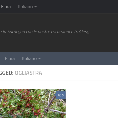
Flora
Italiano
i la Sardegna con le nostre escursioni e trekking
Flora
Italiano
GGED:
OGLIASTRA
0