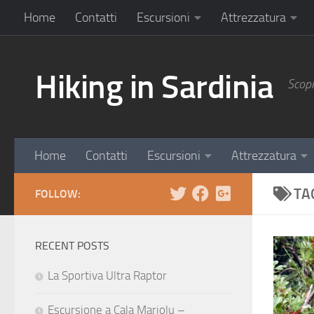
Home
Contatti
Escursioni
Attrezzatura
Hiking in Sardinia
Scopr
Home
Contatti
Escursioni
Attrezzatura
TA
FOLLOW:
RECENT POSTS
La Sportiva Ultra Raptor
Escursione a Cala Mariolu –