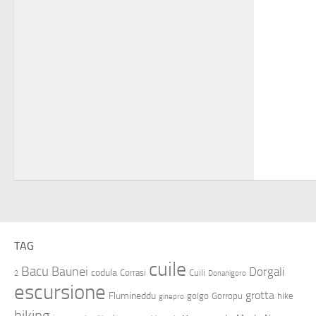
TAG
cuile
Bacu
Baunei
Dorgali
codula
Corrasi
Cuili
2
Donanigoro
escursione
grotta
Flumineddu
golgo
Gorropu
hike
ginepro
hiking