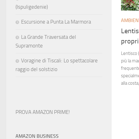
(Ispuligedenie)
AMBIEN
Escursione a Punta La Marmora
Lentis
La Grande Traversata del
propri
Supramonte
Lentisco 
Voragine di Tiscali: Lo spettacolare
più la ma
frequente
raggio del solstizio
specialme
alla costa
PROVA AMAZON PRIME!
AMAZON BUSINESS