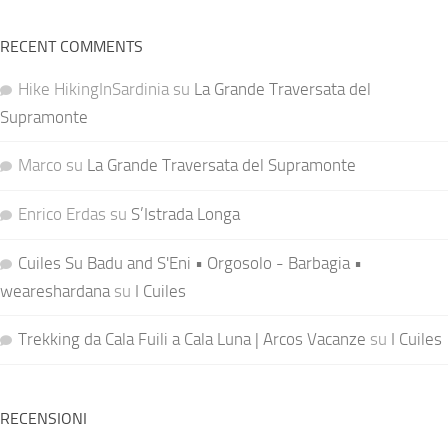
RECENT COMMENTS
Hike HikingInSardinia
su
La Grande Traversata del
Supramonte
Marco
su
La Grande Traversata del Supramonte
Enrico Erdas
su
S’Istrada Longa
Cuiles Su Badu and S'Eni • Orgosolo - Barbagia •
weareshardana
su
I Cuiles
Trekking da Cala Fuili a Cala Luna | Arcos Vacanze
su
I Cuiles
RECENSIONI