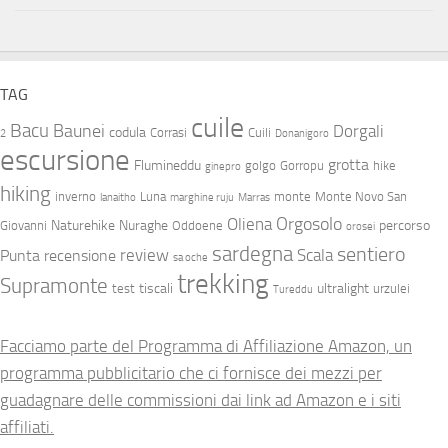
TAG
cuile
Bacu
Baunei
Dorgali
codula
Corrasi
Cuili
2
Donanigoro
escursione
grotta
Flumineddu
golgo
Gorropu
hike
ginepro
hiking
inverno
Luna
monte
Monte Novo San
lanaitho
marghine ruju
Marras
Orgosolo
Oliena
Naturehike
Nuraghe
percorso
Giovanni
Oddoene
orosei
sardegna
sentiero
review
Scala
Punta
recensione
sa oche
trekking
Supramonte
tiscali
ultralight
test
urzulei
Tureddu
Facciamo parte del Programma di Affiliazione Amazon, un
programma pubblicitario che ci fornisce dei mezzi per
guadagnare delle commissioni dai link ad Amazon e i siti
affiliati.