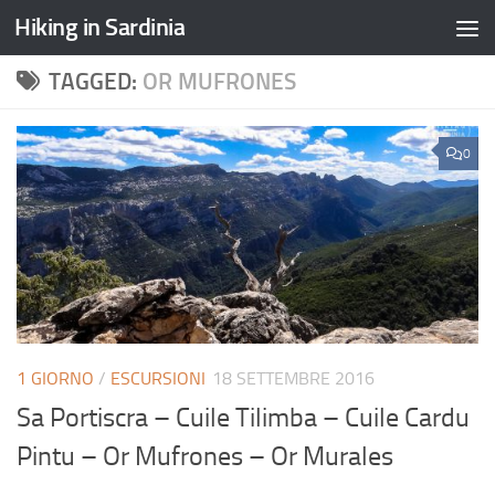
Hiking in Sardinia
TAGGED:
OR MUFRONES
0
1 GIORNO
/
ESCURSIONI
18 SETTEMBRE 2016
Sa Portiscra – Cuile Tilimba – Cuile Cardu
Pintu – Or Mufrones – Or Murales