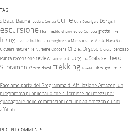
TAG
cuile
Bacu
Baunei
Dorgali
codula
Corrasi
Cuili
2
Donanigoro
escursione
grotta
Flumineddu
golgo
Gorropu
hike
ginepro
hiking
inverno
Luna
monte
Monte Novo San
lanaitho
marghine ruju
Marras
Orgosolo
Oliena
Naturehike
Nuraghe
percorso
Giovanni
Oddoene
orosei
sardegna
sentiero
review
Scala
Punta
recensione
sa oche
trekking
Supramonte
tiscali
ultralight
test
urzulei
Tureddu
Facciamo parte del Programma di Affiliazione Amazon, un
programma pubblicitario che ci fornisce dei mezzi per
guadagnare delle commissioni dai link ad Amazon e i siti
affiliati.
RECENT COMMENTS