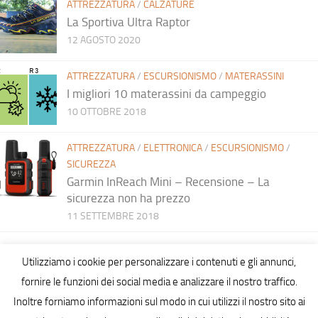
ATTREZZATURA
/
CALZATURE
La Sportiva Ultra Raptor
12 AGOSTO 2020
ATTREZZATURA
/
ESCURSIONISMO
/
MATERASSINI
I migliori 10 materassini da campeggio
10 OTTOBRE 2018
ATTREZZATURA
/
ELETTRONICA
/
ESCURSIONISMO
/
SICUREZZA
Garmin InReach Mini – Recensione – La
sicurezza non ha prezzo
11 SETTEMBRE 2018
Utilizziamo i cookie per personalizzare i contenuti e gli annunci,
fornire le funzioni dei social media e analizzare il nostro traffico.
Inoltre forniamo informazioni sul modo in cui utilizzi il nostro sito ai
Hiking in Sardinia © 2026. All Rights Reserved.