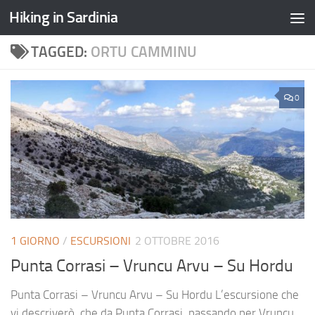
Hiking in Sardinia
TAGGED:
ORTU CAMMINU
0
1 GIORNO
/
ESCURSIONI
2 OTTOBRE 2016
Punta Corrasi – Vruncu Arvu – Su Hordu
Punta Corrasi – Vruncu Arvu – Su Hordu L’escursione che
vi descriverò, che da Punta Corrasi, passando per Vruncu