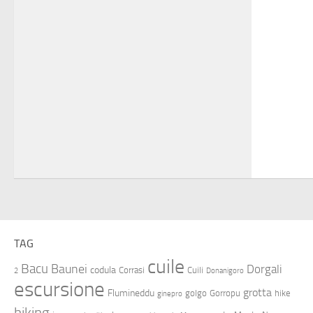
TAG
cuile
Bacu
Baunei
Dorgali
codula
Corrasi
Cuili
2
Donanigoro
escursione
grotta
Flumineddu
golgo
Gorropu
hike
ginepro
hiking