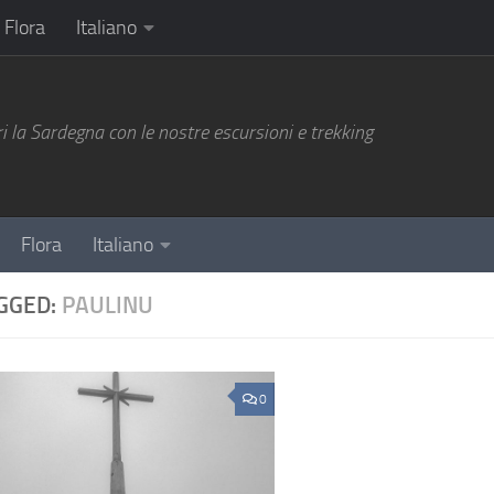
Flora
Italiano
i la Sardegna con le nostre escursioni e trekking
Flora
Italiano
GGED:
PAULINU
0