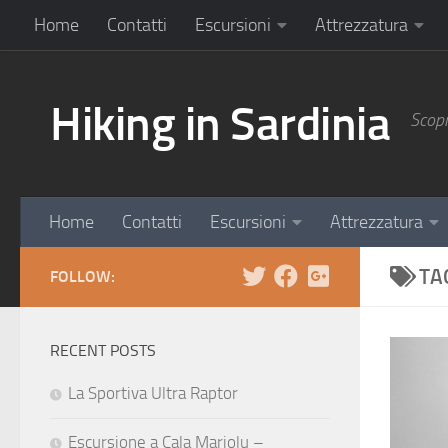
Home
Contatti
Escursioni
Attrezzatura
Hiking in Sardinia
Scopr
Home
Contatti
Escursioni
Attrezzatura
TA
FOLLOW:
RECENT POSTS
La Sportiva Ultra Raptor
Escursione a Cala Mariolu –