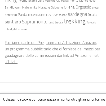
inverno
Luna
monte
Monte Novo
lanaitho
marghine ruju
Marras
Orgosolo
Oliena
Naturehike
Nuraghe
San Giovanni
Oddoene
orosei
sardegna
review
Scala
Punta
recensione
percorso
sa oche
trekking
Supramonte
sentiero
tiscali
test
Tureddu
ultralight
urzulei
Facciamo parte del Programma di Affiliazione Amazon,
un programma pubblicitario che ci fornisce dei mezzi per
guadagnare delle commissioni dai link ad Amazon e i siti
affiliati.
Hiking in Sardinia © 2026. All Rights Reserved.
Utilizziamo i cookie per personalizzare i contenuti e gli annunci, fornire l