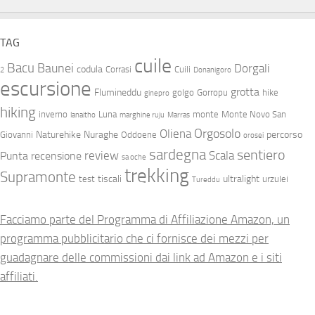
TAG
cuile
Bacu
Baunei
Dorgali
codula
Corrasi
Cuili
2
Donanigoro
escursione
grotta
Flumineddu
golgo
Gorropu
hike
ginepro
hiking
inverno
Luna
monte
Monte Novo San
lanaitho
marghine ruju
Marras
Orgosolo
Oliena
Naturehike
Nuraghe
percorso
Giovanni
Oddoene
orosei
sardegna
sentiero
review
Scala
Punta
recensione
sa oche
trekking
Supramonte
tiscali
ultralight
test
urzulei
Tureddu
Facciamo parte del Programma di Affiliazione Amazon, un
programma pubblicitario che ci fornisce dei mezzi per
guadagnare delle commissioni dai link ad Amazon e i siti
affiliati.