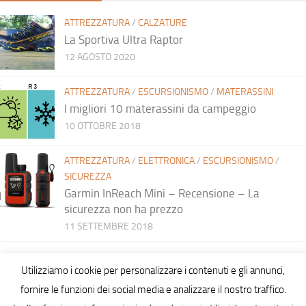
ATTREZZATURA
/
CALZATURE
La Sportiva Ultra Raptor
12 AGOSTO 2020
ATTREZZATURA
/
ESCURSIONISMO
/
MATERASSINI
I migliori 10 materassini da campeggio
10 OTTOBRE 2018
ATTREZZATURA
/
ELETTRONICA
/
ESCURSIONISMO
/
SICUREZZA
Garmin InReach Mini – Recensione – La
sicurezza non ha prezzo
11 SETTEMBRE 2018
Utilizziamo i cookie per personalizzare i contenuti e gli annunci,
fornire le funzioni dei social media e analizzare il nostro traffico.