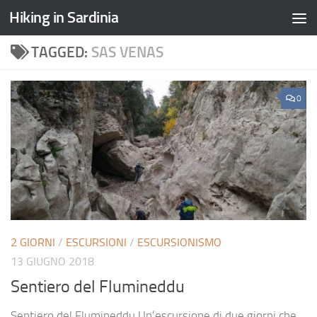
Hiking in Sardinia
TAGGED:
SAS VENAS
0
2 GIORNI
/
ESCURSIONI
/
ESCURSIONISMO
13 GIUGNO 2018
Sentiero del Flumineddu
Sentiero del Flumineddu Un’escursione di due giorni che