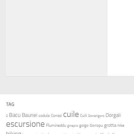
TAG
cuile
Bacu
Baunei
Dorgali
codula
Corrasi
Cuili
2
Donanigoro
escursione
grotta
Flumineddu
golgo
Gorropu
hike
ginepro
hiking