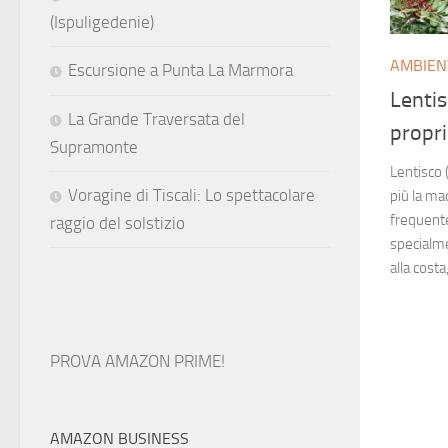
(Ispuligedenie)
AMBIEN
Escursione a Punta La Marmora
Lentis
La Grande Traversata del
propri
Supramonte
Lentisco 
Voragine di Tiscali: Lo spettacolare
più la ma
frequente
raggio del solstizio
specialme
alla costa
PROVA AMAZON PRIME!
AMAZON BUSINESS