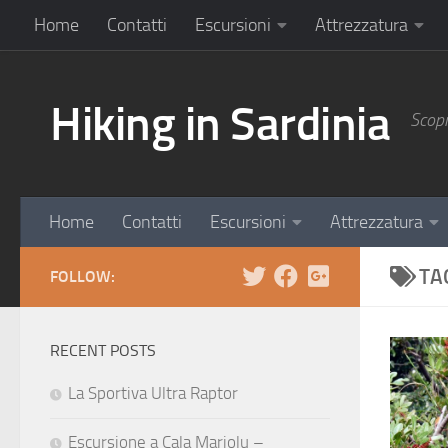
Home
Contatti
Escursioni
Attrezzatura
Hiking in Sardinia
Scopr
Home
Contatti
Escursioni
Attrezzatura
TA
FOLLOW:
RECENT POSTS
La Sportiva Ultra Raptor
Escursione a Cala Mariolu –