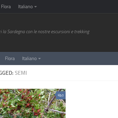
Flora
Italiano
i la Sardegna con le nostre escursioni e trekking
Flora
Italiano
GGED:
SEMI
0