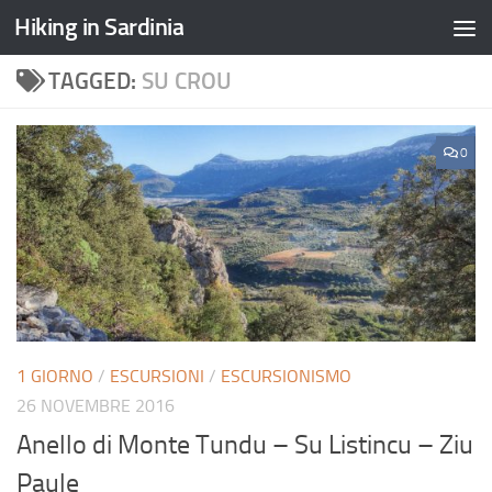
Hiking in Sardinia
TAGGED:
SU CROU
0
1 GIORNO
/
ESCURSIONI
/
ESCURSIONISMO
26 NOVEMBRE 2016
Anello di Monte Tundu – Su Listincu – Ziu
Paule