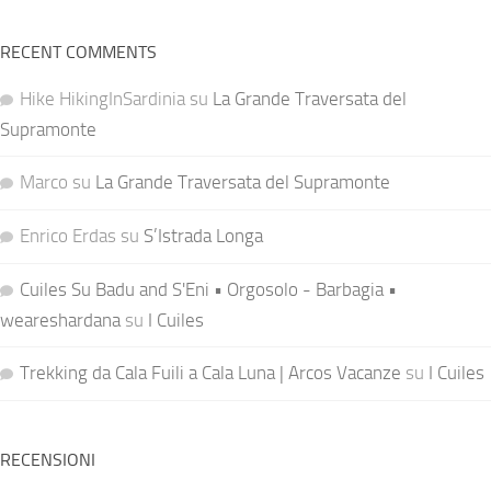
RECENT COMMENTS
Hike HikingInSardinia
su
La Grande Traversata del
Supramonte
Marco
su
La Grande Traversata del Supramonte
Enrico Erdas
su
S’Istrada Longa
Cuiles Su Badu and S'Eni • Orgosolo - Barbagia •
weareshardana
su
I Cuiles
Trekking da Cala Fuili a Cala Luna | Arcos Vacanze
su
I Cuiles
RECENSIONI