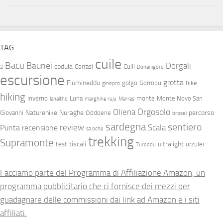
TAG
cuile
Bacu
Baunei
Dorgali
codula
Corrasi
Cuili
2
Donanigoro
escursione
grotta
Flumineddu
golgo
Gorropu
hike
ginepro
hiking
inverno
Luna
monte
Monte Novo San
lanaitho
marghine ruju
Marras
Orgosolo
Oliena
Naturehike
Nuraghe
percorso
Giovanni
Oddoene
orosei
sardegna
sentiero
review
Scala
Punta
recensione
sa oche
trekking
Supramonte
tiscali
ultralight
test
urzulei
Tureddu
Facciamo parte del Programma di Affiliazione Amazon, un
programma pubblicitario che ci fornisce dei mezzi per
guadagnare delle commissioni dai link ad Amazon e i siti
affiliati.