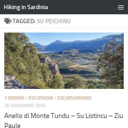
Hiking in Sardinia
TAGGED:
SU PEICHINU
0
1 GIORNO
/
ESCURSIONI
/
ESCURSIONISMO
26 NOVEMBRE 2016
Anello di Monte Tundu – Su Listincu – Ziu
Paule