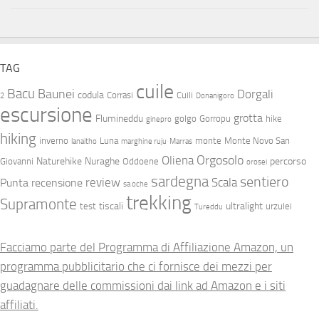
TAG
cuile
Bacu
Baunei
Dorgali
codula
Corrasi
Cuili
2
Donanigoro
escursione
grotta
Flumineddu
golgo
Gorropu
hike
ginepro
hiking
inverno
Luna
monte
Monte Novo San
lanaitho
marghine ruju
Marras
Orgosolo
Oliena
Naturehike
Nuraghe
percorso
Giovanni
Oddoene
orosei
sardegna
sentiero
review
Scala
Punta
recensione
sa oche
trekking
Supramonte
tiscali
ultralight
test
urzulei
Tureddu
Facciamo parte del Programma di Affiliazione Amazon, un
programma pubblicitario che ci fornisce dei mezzi per
guadagnare delle commissioni dai link ad Amazon e i siti
affiliati.