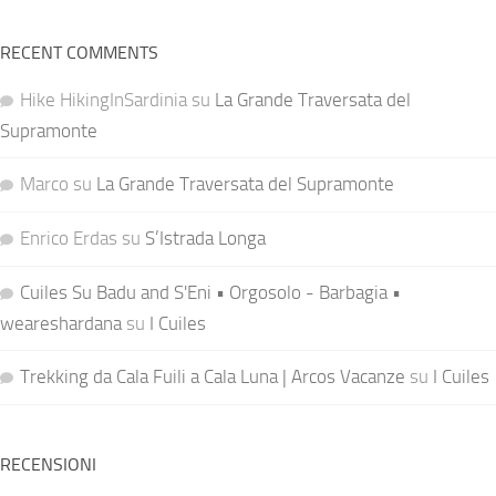
RECENT COMMENTS
Hike HikingInSardinia
su
La Grande Traversata del
Supramonte
Marco
su
La Grande Traversata del Supramonte
Enrico Erdas
su
S’Istrada Longa
Cuiles Su Badu and S'Eni • Orgosolo - Barbagia •
weareshardana
su
I Cuiles
Trekking da Cala Fuili a Cala Luna | Arcos Vacanze
su
I Cuiles
RECENSIONI