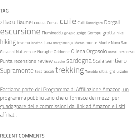
TAG
cuile
Bacu
Baunei
Dorgali
codula
Corrasi
Cuili
2
Donanigoro
escursione
grotta
Flumineddu
golgo
Gorropu
hike
ginepro
hiking
inverno
Luna
monte
Monte Novo San
lanaitho
marghine ruju
Marras
Orgosolo
Oliena
Naturehike
Nuraghe
percorso
Giovanni
Oddoene
orosei
sardegna
sentiero
review
Scala
Punta
recensione
sa oche
trekking
Supramonte
tiscali
ultralight
test
urzulei
Tureddu
Facciamo parte del Programma di Affiliazione Amazon, un
programma pubblicitario che ci fornisce dei mezzi per
guadagnare delle commissioni dai link ad Amazon e i siti
affiliati.
RECENT COMMENTS