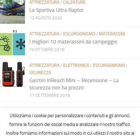
ATTREZZATURA
/
CALZATURE
La Sportiva Ultra Raptor
12 AGOSTO 2020
ATTREZZATURA
/
ESCURSIONISMO
/
MATERASSINI
I migliori 10 materassini da campeggio
10 OTTOBRE 2018
ATTREZZATURA
/
ELETTRONICA
/
ESCURSIONISMO
/
SICUREZZA
Garmin InReach Mini – Recensione – La
sicurezza non ha prezzo
11 SETTEMBRE 2018
Utilizziamo i cookie per personalizzare i contenuti e gli annunci,
fornire le funzioni dei social media e analizzare il nostro traffico.
Inoltre forniamo informazioni sul modo in cui utilizzi il nostro sito ai
Hiking in Sardinia © 2026. All Rights Reserved.