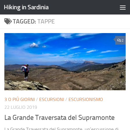
Hiking in Sardinia
TAGGED:
TAPPE
2
3 O PIÙ GIORNI
/
ESCURSIONI
/
ESCURSIONISMO
22 LUGLIO 2019
La Grande Traversata del Supramonte
La Grande Traversata del Supramonte, un’escursione di