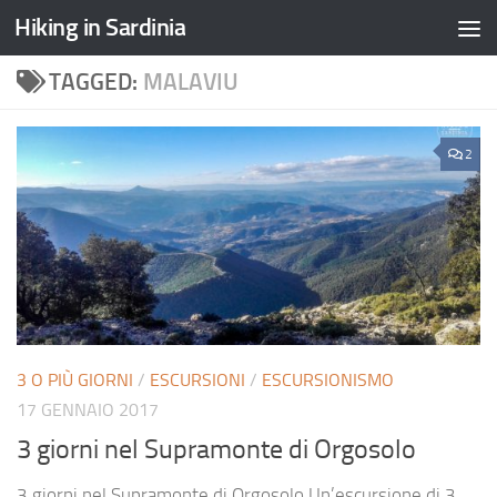
Hiking in Sardinia
TAGGED:
MALAVIU
2
3 O PIÙ GIORNI
/
ESCURSIONI
/
ESCURSIONISMO
17 GENNAIO 2017
3 giorni nel Supramonte di Orgosolo
3 giorni nel Supramonte di Orgosolo Un’escursione di 3