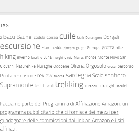
TAG
cuile
Bacu
Baunei
Dorgali
codula
Corrasi
Cuili
2
Donanigoro
escursione
grotta
Flumineddu
golgo
Gorropu
hike
ginepro
hiking
inverno
Luna
monte
Monte Novo San
lanaitho
marghine ruju
Marras
Orgosolo
Oliena
Naturehike
Nuraghe
percorso
Giovanni
Oddoene
orosei
sardegna
sentiero
review
Scala
Punta
recensione
sa oche
trekking
Supramonte
tiscali
ultralight
test
urzulei
Tureddu
Facciamo parte del Programma di Affiliazione Amazon, un
programma pubblicitario che ci fornisce dei mezzi per
guadagnare delle commissioni dai link ad Amazon e i siti
affiliati.