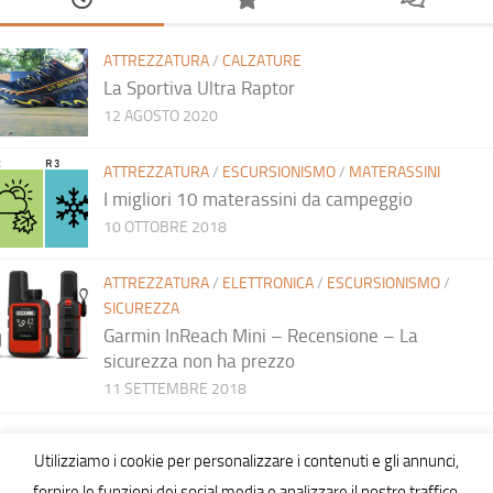
ATTREZZATURA
/
CALZATURE
La Sportiva Ultra Raptor
12 AGOSTO 2020
ATTREZZATURA
/
ESCURSIONISMO
/
MATERASSINI
I migliori 10 materassini da campeggio
10 OTTOBRE 2018
ATTREZZATURA
/
ELETTRONICA
/
ESCURSIONISMO
/
SICUREZZA
Garmin InReach Mini – Recensione – La
sicurezza non ha prezzo
11 SETTEMBRE 2018
Utilizziamo i cookie per personalizzare i contenuti e gli annunci,
fornire le funzioni dei social media e analizzare il nostro traffico.