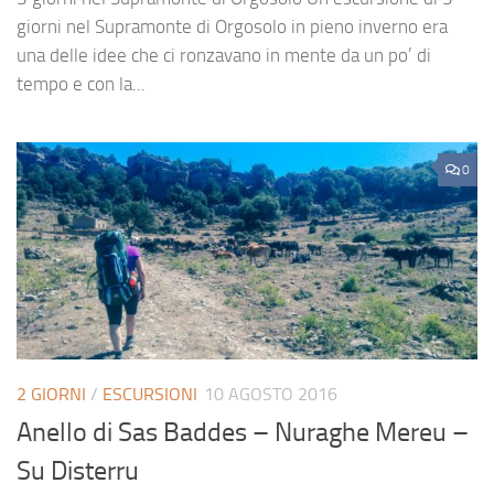
giorni nel Supramonte di Orgosolo in pieno inverno era
una delle idee che ci ronzavano in mente da un po’ di
tempo e con la...
0
2 GIORNI
/
ESCURSIONI
10 AGOSTO 2016
Anello di Sas Baddes – Nuraghe Mereu –
Su Disterru