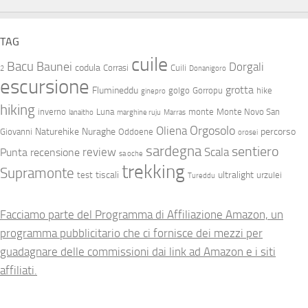
TAG
cuile
Bacu
Baunei
Dorgali
codula
Corrasi
Cuili
2
Donanigoro
escursione
grotta
Flumineddu
golgo
Gorropu
hike
ginepro
hiking
inverno
Luna
monte
Monte Novo San
lanaitho
marghine ruju
Marras
Orgosolo
Oliena
Naturehike
Nuraghe
percorso
Giovanni
Oddoene
orosei
sardegna
sentiero
review
Scala
Punta
recensione
sa oche
trekking
Supramonte
tiscali
ultralight
test
urzulei
Tureddu
Facciamo parte del Programma di Affiliazione Amazon, un
programma pubblicitario che ci fornisce dei mezzi per
guadagnare delle commissioni dai link ad Amazon e i siti
affiliati.