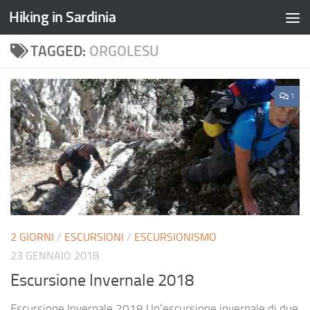
Hiking in Sardinia
TAGGED:
ORGOLESU
1
2 GIORNI
/
ESCURSIONI
/
ESCURSIONISMO
23 GENNAIO 2018
Escursione Invernale 2018
Escursione Invernale 2018 Un’escursione invernale di due