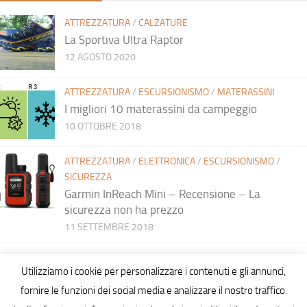
ATTREZZATURA
/
CALZATURE
La Sportiva Ultra Raptor
12 AGOSTO 2020
ATTREZZATURA
/
ESCURSIONISMO
/
MATERASSINI
I migliori 10 materassini da campeggio
10 OTTOBRE 2018
ATTREZZATURA
/
ELETTRONICA
/
ESCURSIONISMO
/
SICUREZZA
Garmin InReach Mini – Recensione – La
sicurezza non ha prezzo
11 SETTEMBRE 2018
Utilizziamo i cookie per personalizzare i contenuti e gli annunci,
fornire le funzioni dei social media e analizzare il nostro traffico.