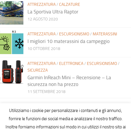
ATTREZZATURA
/
CALZATURE
La Sportiva Ultra Raptor
12 AGOSTO 2020
ATTREZZATURA
/
ESCURSIONISMO
/
MATERASSINI
I migliori 10 materassini da campeggio
10 OTTOBRE 2018
ATTREZZATURA
/
ELETTRONICA
/
ESCURSIONISMO
/
SICUREZZA
Garmin InReach Mini – Recensione – La
sicurezza non ha prezzo
11 SETTEMBRE 2018
Utilizziamo i cookie per personalizzare i contenuti e gli annunci,
fornire le funzioni dei social media e analizzare il nostro traffico.
Inoltre forniamo informazioni sul modo in cui utilizzi il nostro sito ai
Hiking in Sardinia © 2026. All Rights Reserved.