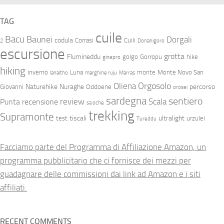
TAG
cuile
Bacu
Baunei
Dorgali
codula
Corrasi
Cuili
2
Donanigoro
escursione
grotta
Flumineddu
golgo
Gorropu
hike
ginepro
hiking
inverno
Luna
monte
Monte Novo San
lanaitho
marghine ruju
Marras
Orgosolo
Oliena
Naturehike
Nuraghe
percorso
Giovanni
Oddoene
orosei
sardegna
sentiero
review
Scala
Punta
recensione
sa oche
trekking
Supramonte
tiscali
ultralight
test
urzulei
Tureddu
Facciamo parte del Programma di Affiliazione Amazon, un
programma pubblicitario che ci fornisce dei mezzi per
guadagnare delle commissioni dai link ad Amazon e i siti
affiliati.
RECENT COMMENTS