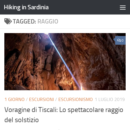
Hiking in Sardinia
TAGGED:
RAGGIO
0
1 GIORNO
/
ESCURSIONI
/
ESCURSIONISMO
1 LUGLIO 2019
Voragine di Tiscali: Lo spettacolare raggio
del solstizio