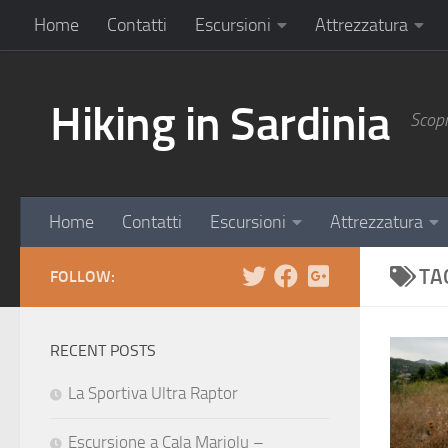
Home
Contatti
Escursioni
Attrezzatura
Hiking in Sardinia
Scopr
Home
Contatti
Escursioni
Attrezzatura
TA
FOLLOW:
RECENT POSTS
La Sportiva Ultra Raptor
Escursione a Cala Mariolu –