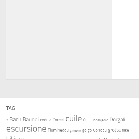
TAG
cuile
Bacu
Baunei
Dorgali
codula
Corrasi
Cuili
2
Donanigoro
escursione
grotta
Flumineddu
golgo
Gorropu
hike
ginepro
hiking