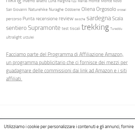
inverno
Luna
monte
Monte Novo
lanaitho
marghine ruju
Marras
Orgosolo
Oliena
Naturehike
Nuraghe
San Giovanni
Oddoene
orosei
sardegna
review
Scala
Punta
recensione
percorso
sa oche
trekking
Supramonte
sentiero
tiscali
test
Tureddu
ultralight
urzulei
Facciamo parte del Programma di Affiliazione Amazon,
un programma pubblicitario che ci fornisce dei mezzi per
guadagnare delle commissioni dai link ad Amazon e i siti
affiliati.
Hiking in Sardinia © 2026. All Rights Reserved.
Utilizziamo i cookie per personalizzare i contenuti e gli annunci, fornire l