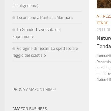
(Ispuligedenie)
ATTREZ
Escursione a Punta La Marmora
TENDE
La Grande Traversata del
23 LUGL
Supramonte
Nature
Tenda
Voragine di Tiscali: Lo spettacolare
raggio del solstizio
Naturehik
Recensio
persone, 
questa re
Naturehik
PROVA AMAZON PRIME!
AMAZON BUSINESS