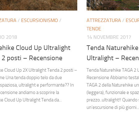
ZATURA
/
ESCURSIONISMO
/
ATTREZZATURA
/
ESCU
TENDE
IO 2018
14 NOVEMBRE 2017
hike Cloud Up Ultralight
Tenda Naturehik
 2 posti – Recensione
Ultralight – Rece
e Cloud Up 2X Ultralight Tenda 2 posti –
Tenda Naturehike TAGA 2 Ul
ne Una tenda doppio telo da due
Recensione Abbiamo testat
spaziosa, ultralight e performante?? In
TAGA 2 della Naturehike una
censione andiamo a scoprire la
(leggera), funzionale e spa
e Cloud Up Ultralight Tenda da...
prezzo..ultralight!! Quando 
un’escursione di più giorni..