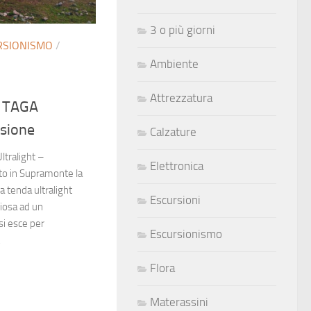
3 o più giorni
RSIONISMO
/
Ambiente
Attrezzatura
e TAGA
nsione
Calzature
tralight –
Elettronica
o in Supramonte la
 tenda ultralight
Escursioni
ziosa ad un
si esce per
Escursionismo
.
Flora
Materassini