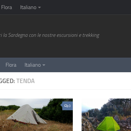
Flora
Italiano
i la Sardegna con le nostre escursioni e trekking
Flora
Italiano
GGED:
TENDA
0